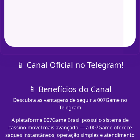
📱 Canal Oficial no Telegram!
📱 Benefícios do Canal
Descubra as vantagens de seguir a 007Game no
Telegram
A plataforma 007Game Brasil possui o sistema de
cassino móvel mais avançado — a 007Game oferece
saques instantâneos, operação simples e atendimento