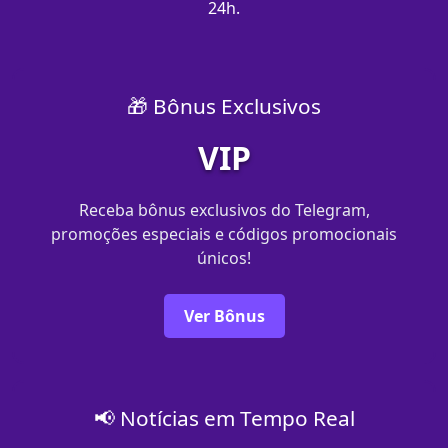
24h.
🎁 Bônus Exclusivos
VIP
Receba bônus exclusivos do Telegram,
promoções especiais e códigos promocionais
únicos!
Ver Bônus
📢 Notícias em Tempo Real