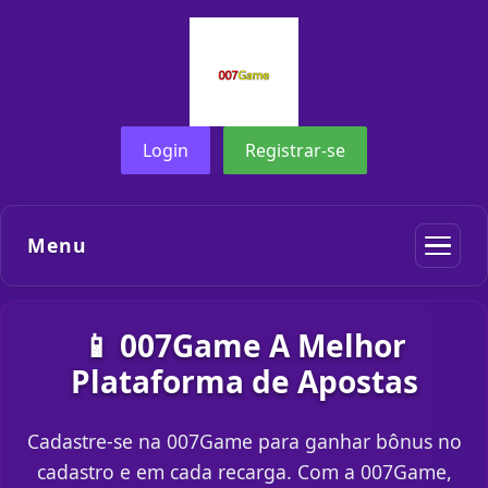
Login
Registrar-se
Menu
📱 007Game A Melhor
Plataforma de Apostas
Cadastre-se na 007Game para ganhar bônus no
cadastro e em cada recarga. Com a 007Game,