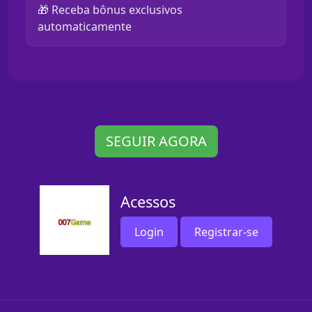
🎁 Receba bônus exclusivos
automaticamente
SEGUIR AGORA
Acessos
Login
Registrar-se