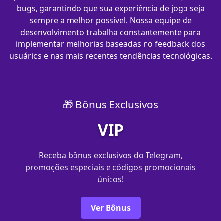
bugs, garantindo que sua experiência de jogo seja
sempre a melhor possível. Nossa equipe de
desenvolvimento trabalha constantemente para
implementar melhorias baseadas no feedback dos
usuários e nas mais recentes tendências tecnológicas.
🎁 Bônus Exclusivos
VIP
Receba bônus exclusivos do Telegram,
promoções especiais e códigos promocionais
únicos!
Ver Bônus