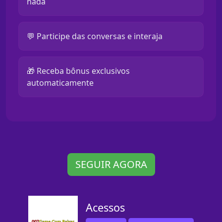
nada
💬 Participe das conversas e interaja
🎁 Receba bônus exclusivos
automaticamente
SEGUIR AGORA
Acessos