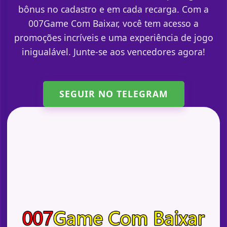
bônus no cadastro e em cada recarga. Com a
007Game Com Baixar, você tem acesso a
promoções incríveis e uma experiência de jogo
inigualável. Junte-se aos vencedores agora!
SEGUIR NO TELEGRAM