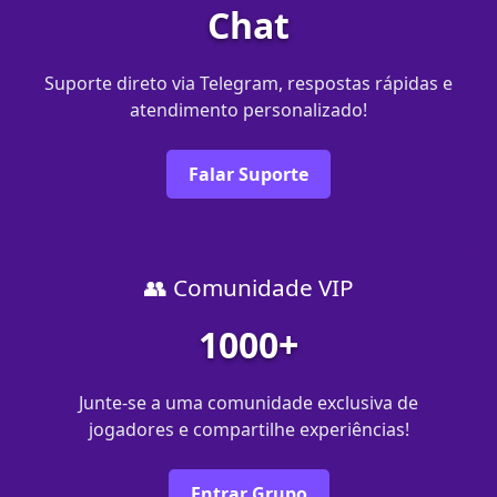
Chat
Suporte direto via Telegram, respostas rápidas e
atendimento personalizado!
Falar Suporte
👥 Comunidade VIP
1000+
Junte-se a uma comunidade exclusiva de
jogadores e compartilhe experiências!
Entrar Grupo