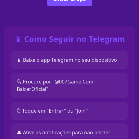
📱 Como Seguir no Telegram
📱 Baixe o app Telegram no seu dispositivo
🔍 Procure por "@007Game Com
BaixarOficial"
👆 Toque em "Entrar" ou "Join"
🔔 Ative as notificações para não perder