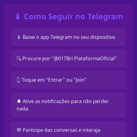
📱 Como Seguir no Telegram
📱 Baixe o app Telegram no seu dispositivo
🔍 Procure por "@017Brl PlataformaOficial"
👆 Toque em "Entrar" ou "Join"
🔔 Ative as notificações para não perder
nada
💬 Participe das conversas e interaja