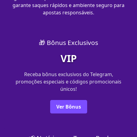
garante saques rápidos e ambiente seguro para
apostas responsáveis.
🎁 Bônus Exclusivos
VIP
Receba bônus exclusivos do Telegram,
promoções especiais e códigos promocionais
únicos!
Ver Bônus