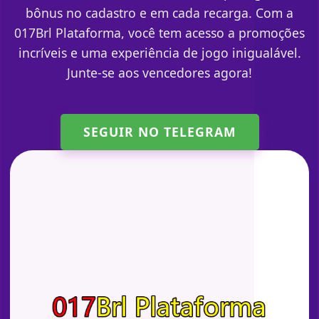
bônus no cadastro e em cada recarga. Com a
017Brl Plataforma, você tem acesso a promoções
incríveis e uma experiência de jogo inigualável.
Junte-se aos vencedores agora!
SEGUIR NO TELEGRAM