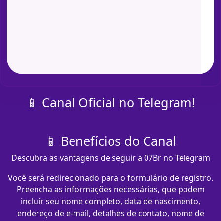
📱 Canal Oficial no Telegram!
📱 Benefícios do Canal
Descubra as vantagens de seguir a 07Br no Telegram
Você será redirecionado para o formulário de registro.
Preencha as informações necessárias, que podem
incluir seu nome completo, data de nascimento,
endereço de e-mail, detalhes de contato, nome de