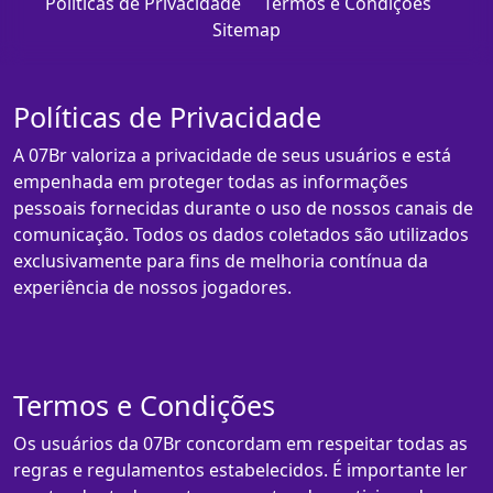
Políticas de Privacidade
Termos e Condições
Sitemap
Políticas de Privacidade
A 07Br valoriza a privacidade de seus usuários e está
empenhada em proteger todas as informações
pessoais fornecidas durante o uso de nossos canais de
comunicação. Todos os dados coletados são utilizados
exclusivamente para fins de melhoria contínua da
experiência de nossos jogadores.
Termos e Condições
Os usuários da 07Br concordam em respeitar todas as
regras e regulamentos estabelecidos. É importante ler