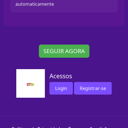
automaticamente
SEGUIR AGORA
Acessos
Login
Registrar-se