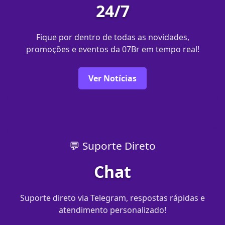
24/7
Fique por dentro de todas as novidades,
promoções e eventos da 07Br em tempo real!
Ver Notícias
💬 Suporte Direto
Chat
Suporte direto via Telegram, respostas rápidas e
atendimento personalizado!