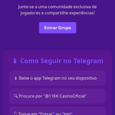
Junte-se a uma comunidade exclusiva de
jogadores e compartilhe experiências!
Entrar Grupo
📱 Como Seguir no Telegram
📱 Baixe o app Telegram no seu dispositivo
🔍 Procure por "@11KK CasinoOficial"
👆 Toque em "Entrar" ou "Join"