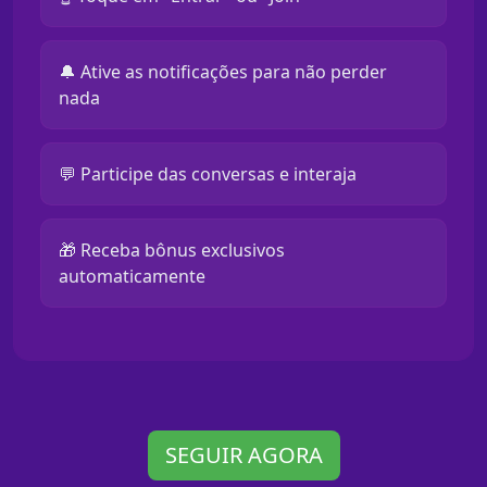
🔔 Ative as notificações para não perder
nada
💬 Participe das conversas e interaja
🎁 Receba bônus exclusivos
automaticamente
SEGUIR AGORA