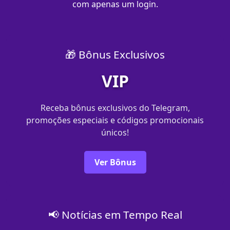
com apenas um login.
🎁 Bônus Exclusivos
VIP
Receba bônus exclusivos do Telegram,
promoções especiais e códigos promocionais
únicos!
Ver Bônus
📢 Notícias em Tempo Real