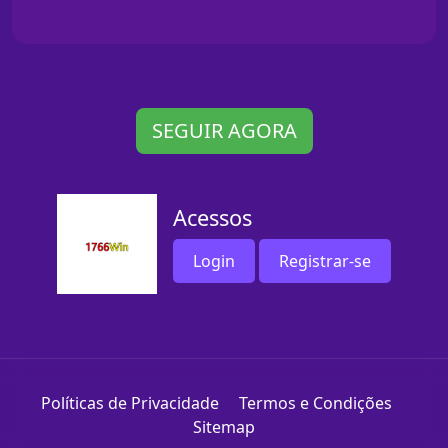
SEGUIR AGORA
Acessos
Login
Registrar-se
Políticas de Privacidade
Termos e Condições
Sitemap