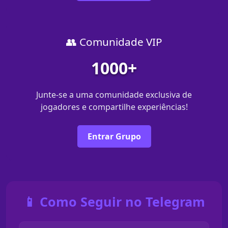
👥 Comunidade VIP
1000+
Junte-se a uma comunidade exclusiva de
jogadores e compartilhe experiências!
Entrar Grupo
📱 Como Seguir no Telegram