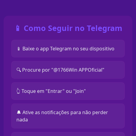
📱 Como Seguir no Telegram
📱 Baixe o app Telegram no seu dispositivo
🔍 Procure por "@1766Win APPOficial"
👆 Toque em "Entrar" ou "Join"
🔔 Ative as notificações para não perder
nada