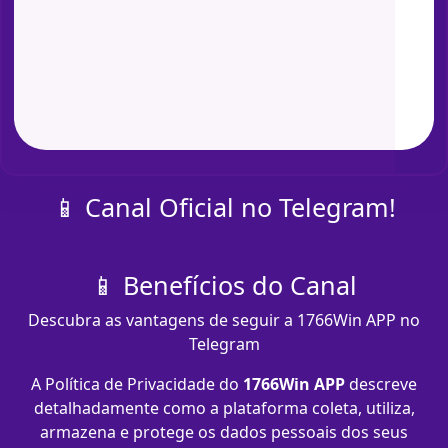
📱 Canal Oficial no Telegram!
📱 Benefícios do Canal
Descubra as vantagens de seguir a 1766Win APP no
Telegram
A Política de Privacidade do
1766Win APP
descreve
detalhadamente como a plataforma coleta, utiliza,
armazena e protege os dados pessoais dos seus