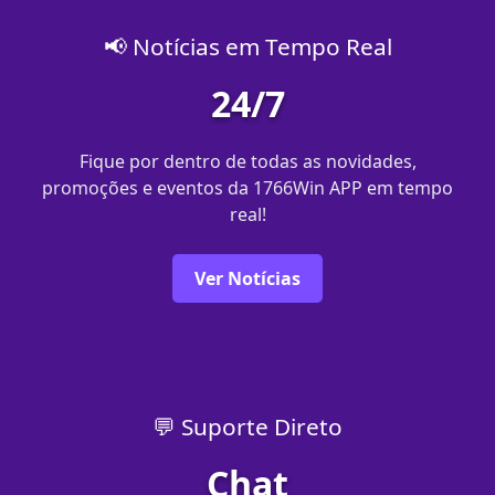
📢 Notícias em Tempo Real
24/7
Fique por dentro de todas as novidades,
promoções e eventos da 1766Win APP em tempo
real!
Ver Notícias
💬 Suporte Direto
Chat