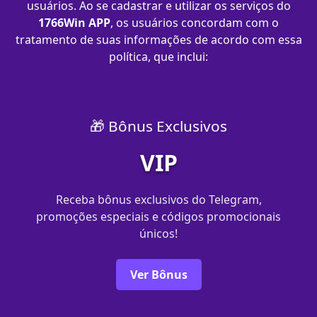
usuários. Ao se cadastrar e utilizar os serviços do
1766Win APP
, os usuários concordam com o
tratamento de suas informações de acordo com essa
política, que inclui:
🎁 Bônus Exclusivos
VIP
Receba bônus exclusivos do Telegram,
promoções especiais e códigos promocionais
únicos!
Ver Bônus