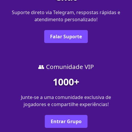
Suporte direto via Telegram, respostas rápidas e
atendimento personalizado!
Falar Suporte
👥 Comunidade VIP
1000+
Junte-se a uma comunidade exclusiva de
jogadores e compartilhe experiências!
Entrar Grupo