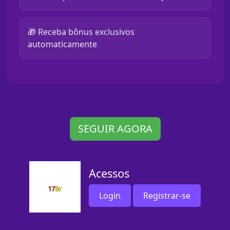
🎁 Receba bônus exclusivos
automaticamente
SEGUIR AGORA
Acessos
Login
Registrar-se