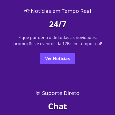
📢 Notícias em Tempo Real
24/7
Fique por dentro de todas as novidades,
promoções e eventos da 17Br em tempo real!
Ver Notícias
💬 Suporte Direto
Chat