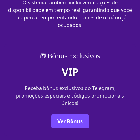
O sistema também inclui verificações de
disponibilidade em tempo real, garantindo que você
não perca tempo tentando nomes de usuário já
ocupados.
🎁 Bônus Exclusivos
VIP
Receba bônus exclusivos do Telegram,
promoções especiais e códigos promocionais
únicos!
Ver Bônus