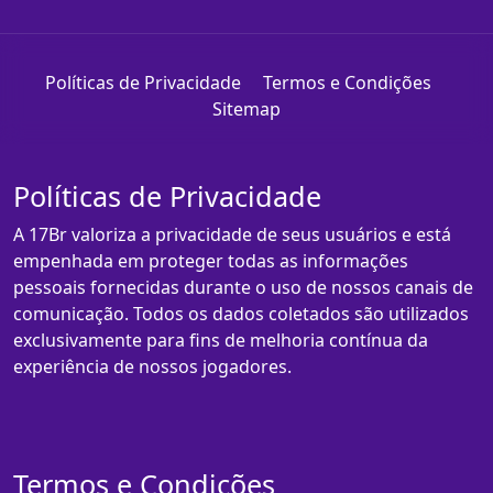
Políticas de Privacidade
Termos e Condições
Sitemap
Políticas de Privacidade
A 17Br valoriza a privacidade de seus usuários e está
empenhada em proteger todas as informações
pessoais fornecidas durante o uso de nossos canais de
comunicação. Todos os dados coletados são utilizados
exclusivamente para fins de melhoria contínua da
experiência de nossos jogadores.
Termos e Condições