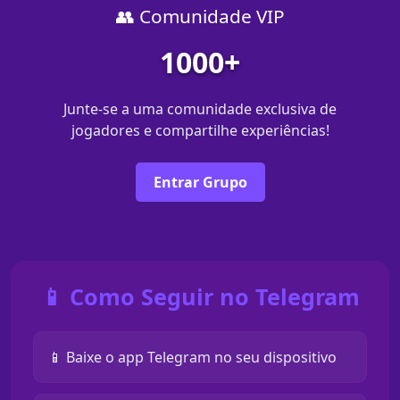
👥 Comunidade VIP
1000+
Junte-se a uma comunidade exclusiva de
jogadores e compartilhe experiências!
Entrar Grupo
📱 Como Seguir no Telegram
📱 Baixe o app Telegram no seu dispositivo