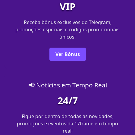
VIP
Receba bônus exclusivos do Telegram,
promoções especiais e códigos promocionais
únicos!
Ver Bônus
📢 Notícias em Tempo Real
24/7
Fique por dentro de todas as novidades,
promoções e eventos da 17Game em tempo
real!