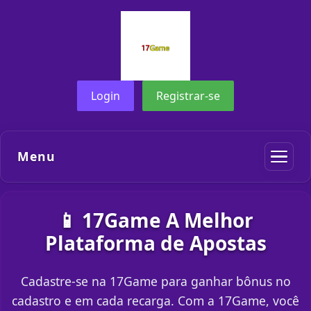
Login
Registrar-se
Menu
📱 17Game A Melhor
Plataforma de Apostas
Cadastre-se na 17Game para ganhar bônus no
cadastro e em cada recarga. Com a 17Game, você