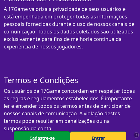
A 17Game valoriza a privacidade de seus usuários e
está empenhada em proteger todas as informações
pessoais fornecidas durante o uso de nossos canais de
comunicação. Todos os dados coletados são utilizados
exclusivamente para fins de melhoria contínua da
experiência de nossos jogadores.
Termos e Condições
Os usuários da 17Game concordam em respeitar todas
as regras e regulamentos estabelecidos. É importante
ler e entender todos os termos antes de participar de
nossos canais de comunicação. A violação destes
termos pode resultar em penalizações ou na
suspensão da conta.
X
Cadastre-se
Entrar