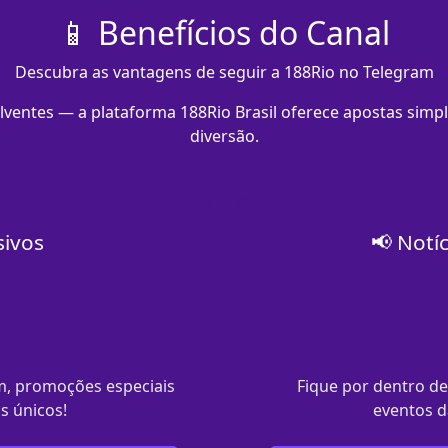
📱 Benefícios do Canal
Descubra as vantagens de seguir a 188Rio no Telegram
lventes — a plataforma 188Rio Brasil oferece apostas sim
diversão.
sivos
📢 Notí
m, promoções especiais
Fique por dentro d
s únicos!
eventos d