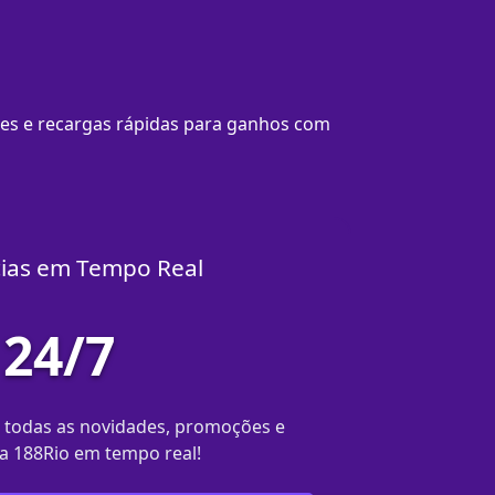
ples e recargas rápidas para ganhos com
cias em Tempo Real
24/7
e todas as novidades, promoções e
a 188Rio em tempo real!