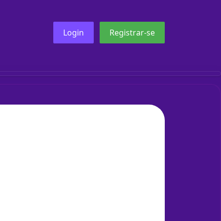
Login
Registrar-se