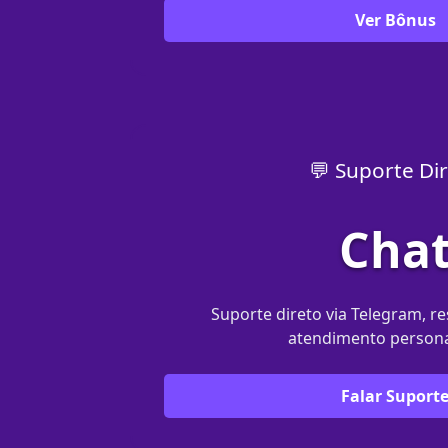
Ver Bônus
💬 Suporte Di
Cha
Suporte direto via Telegram, r
atendimento persona
Falar Suport