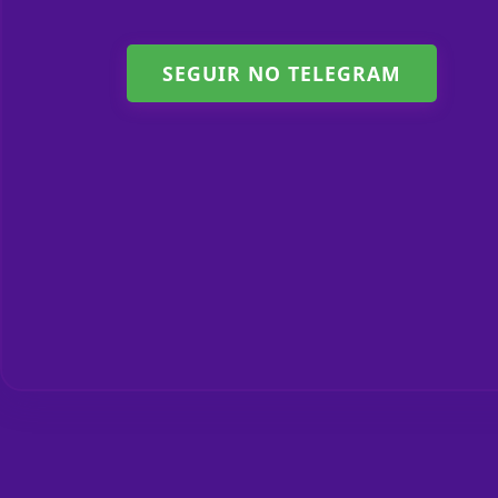
SEGUIR NO TELEGRAM