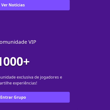
Ver Notícias
Comunidade VIP
1000+
unidade exclusiva de jogadores e
rtilhe experiências!
Entrar Grupo