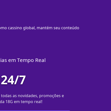
como cassino global, mantém seu conteúdo
cias em Tempo Real
24/7
e todas as novidades, promoções e
 da 18G em tempo real!