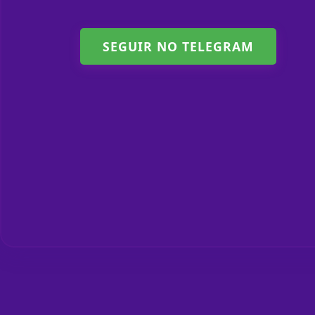
SEGUIR NO TELEGRAM