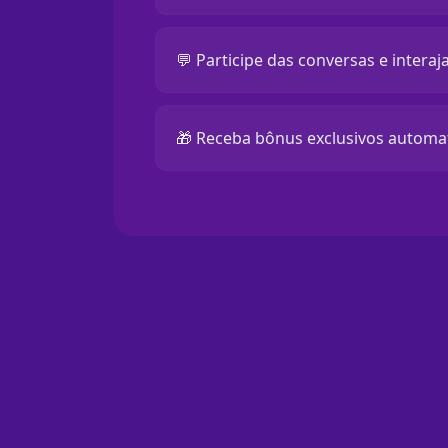
💬 Participe das conversas e interaj
🎁 Receba bônus exclusivos autom