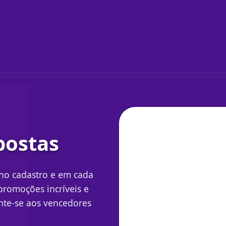
postas
no cadastro e em cada
promoções incríveis e
unte-se aos vencedores