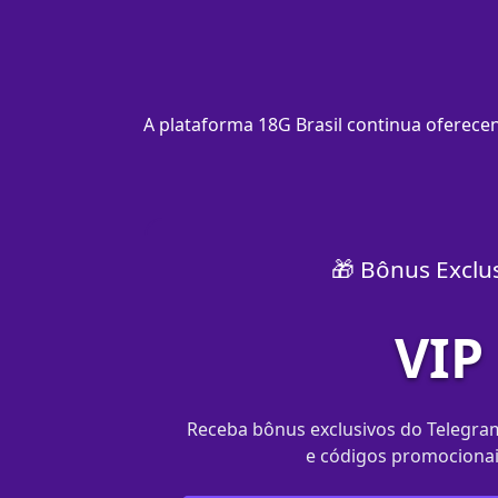
A plataforma 18G Brasil continua oferec
🎁 Bônus Exclu
VIP
Receba bônus exclusivos do Telegra
e códigos promocionai