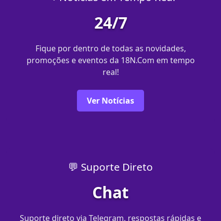
24/7
Fique por dentro de todas as novidades,
promoções e eventos da 18N.Com em tempo
real!
Ver Notícias
💬 Suporte Direto
Chat
Suporte direto via Telegram, respostas rápidas e