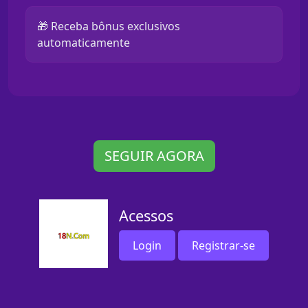
🎁 Receba bônus exclusivos
automaticamente
SEGUIR AGORA
Acessos
Login
Registrar-se