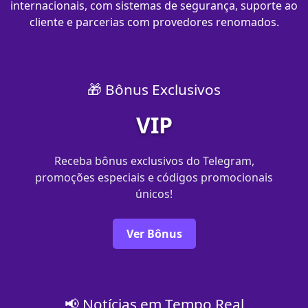
internacionais, com sistemas de segurança, suporte ao
cliente e parcerias com provedores renomados.
🎁 Bônus Exclusivos
VIP
Receba bônus exclusivos do Telegram,
promoções especiais e códigos promocionais
únicos!
Ver Bônus
📢 Notícias em Tempo Real