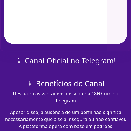
📱 Canal Oficial no Telegram!
📱 Benefícios do Canal
Descubra as vantagens de seguir a 18N.Com no
Telegram
Apesar disso, a ausência de um perfil não significa
necessariamente que a seja insegura ou não confiável.
A plataforma opera com base em padrões