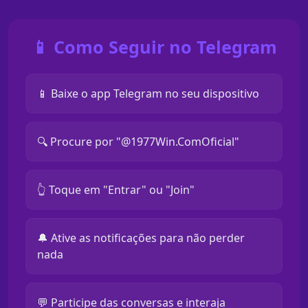
📱 Como Seguir no Telegram
📱 Baixe o app Telegram no seu dispositivo
🔍 Procure por "@1977Win.ComOficial"
👆 Toque em "Entrar" ou "Join"
🔔 Ative as notificações para não perder
nada
💬 Participe das conversas e interaja