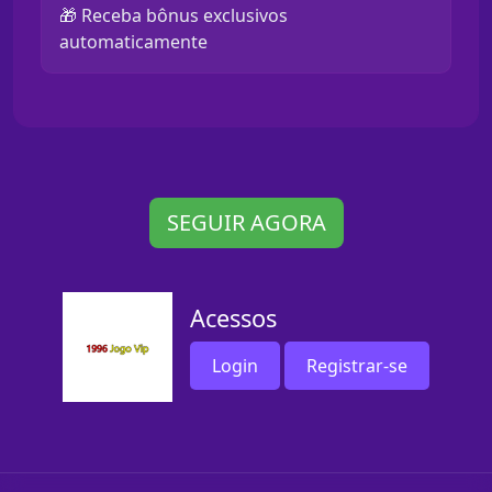
🎁 Receba bônus exclusivos
automaticamente
SEGUIR AGORA
Acessos
Login
Registrar-se