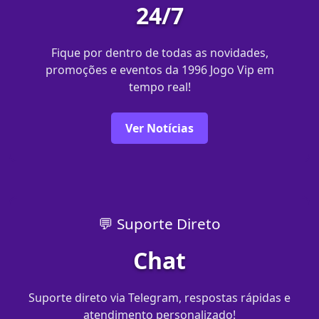
24/7
Fique por dentro de todas as novidades,
promoções e eventos da 1996 Jogo Vip em
tempo real!
Ver Notícias
💬 Suporte Direto
Chat
Suporte direto via Telegram, respostas rápidas e
atendimento personalizado!