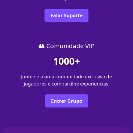
Falar Suporte
👥 Comunidade VIP
1000+
Junte-se a uma comunidade exclusiva de
jogadores e compartilhe experiências!
Entrar Grupo