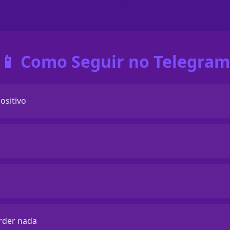
📱 Como Seguir no Telegram
ositivo
erder nada