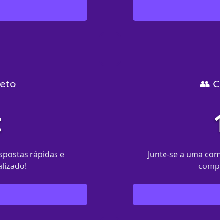
reto
👥 
t
espostas rápidas e
Junte-se a uma com
lizado!
compa
e