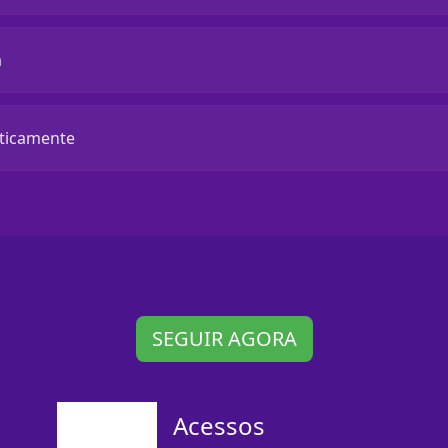
a
aticamente
SEGUIR AGORA
Acessos