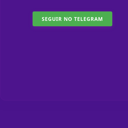
SEGUIR NO TELEGRAM