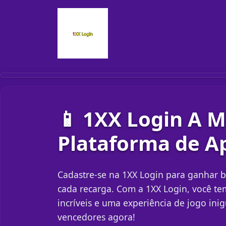
📱 1XX Login A 
Plataforma de A
Cadastre-se na 1XX Login para ganhar 
cada recarga. Com a 1XX Login, você t
incríveis e uma experiência de jogo inig
vencedores agora!