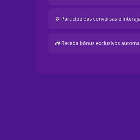
💬 Participe das conversas e interaj
🎁 Receba bônus exclusivos autom