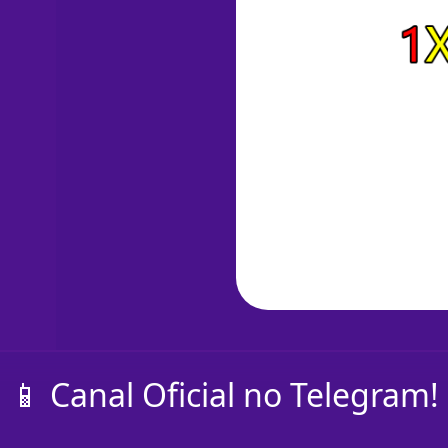
📱 Canal Oficial no Telegram!