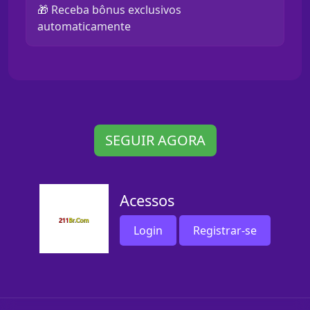
🎁 Receba bônus exclusivos
automaticamente
SEGUIR AGORA
Acessos
Login
Registrar-se