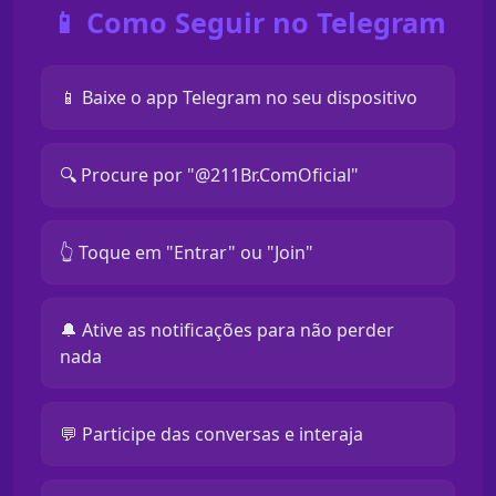
📱 Como Seguir no Telegram
📱 Baixe o app Telegram no seu dispositivo
🔍 Procure por "@211Br.ComOficial"
👆 Toque em "Entrar" ou "Join"
🔔 Ative as notificações para não perder
nada
💬 Participe das conversas e interaja