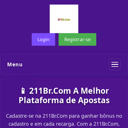
Login
Registrar-se
Menu
📱 211Br.Com A Melhor
Plataforma de Apostas
Cadastre-se na 211Br.Com para ganhar bônus no
cadastro e em cada recarga. Com a 211Br.Com,