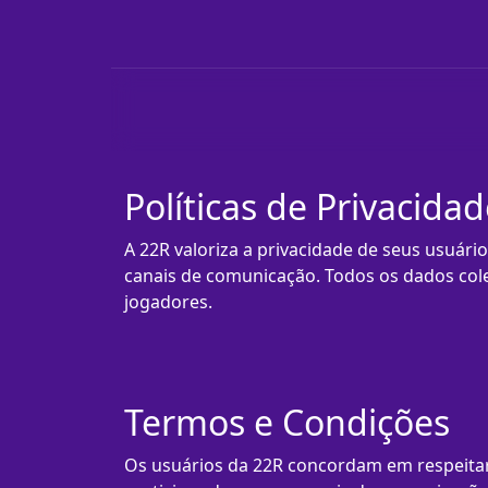
Políticas de Privacida
A 22R valoriza a privacidade de seus usuár
canais de comunicação. Todos os dados cole
jogadores.
Termos e Condições
Os usuários da 22R concordam em respeitar 