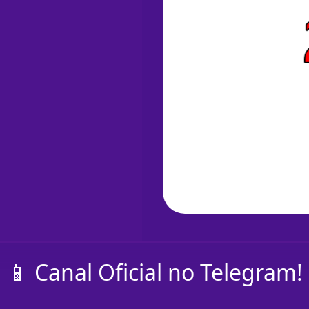
📱 Canal Oficial no Telegram!