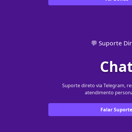
💬 Suporte Di
Cha
Suporte direto via Telegram, r
atendimento persona
Falar Suport