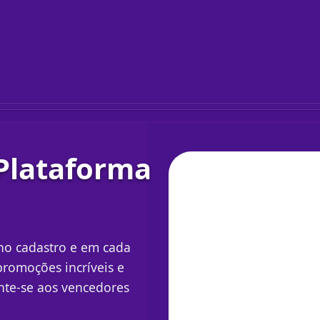
 Plataforma
no cadastro e em cada
promoções incríveis e
unte-se aos vencedores