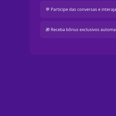
💬 Participe das conversas e interaj
🎁 Receba bônus exclusivos autom