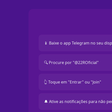
📱 Baixe o app Telegram no seu disp
🔍 Procure por "@22ROficial"
👆 Toque em "Entrar" ou "Join"
🔔 Ative as notificações para não p