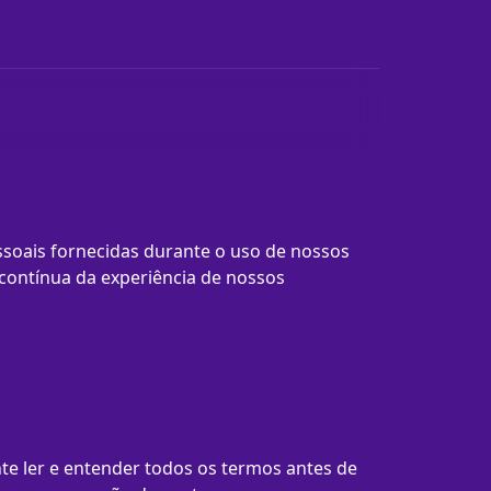
ssoais fornecidas durante o uso de nossos
 contínua da experiência de nossos
te ler e entender todos os termos antes de