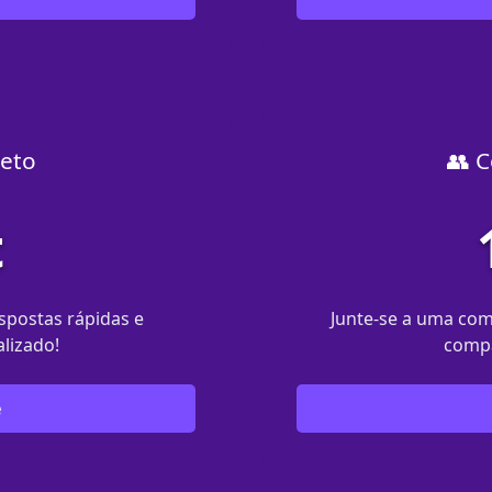
reto
👥 
t
espostas rápidas e
Junte-se a uma com
lizado!
compa
e