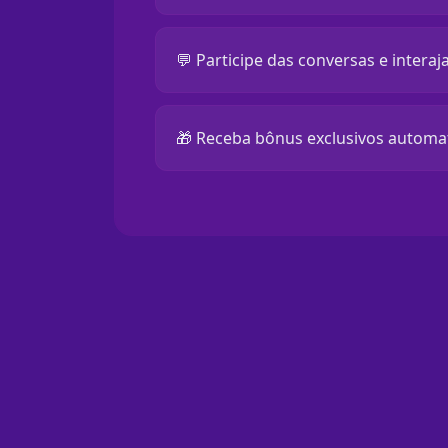
💬 Participe das conversas e interaj
🎁 Receba bônus exclusivos autom