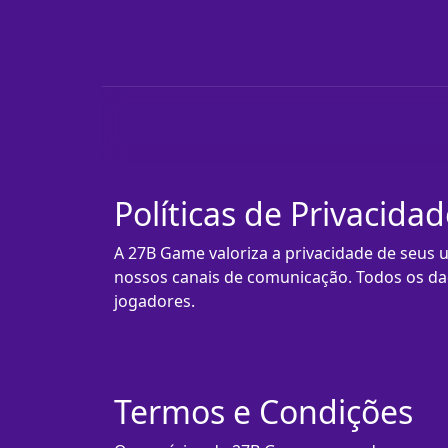
Políticas de Privacida
A 27B Game valoriza a privacidade de seus
nossos canais de comunicação. Todos os dad
jogadores.
Termos e Condições