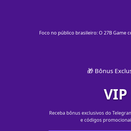
Foco no público brasileiro: O 27B Game 
🎁 Bônus Exclu
VIP
Receba bônus exclusivos do Telegra
e códigos promocionai