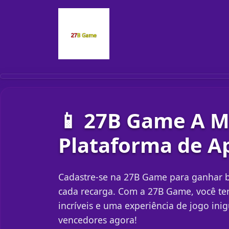
📱 27B Game A M
Plataforma de A
Cadastre-se na 27B Game para ganhar 
cada recarga. Com a 27B Game, você t
incríveis e uma experiência de jogo inig
vencedores agora!