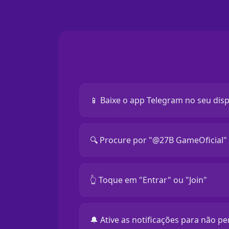
📱 Baixe o app Telegram no seu disp
🔍 Procure por "@27B GameOficial"
👆 Toque em "Entrar" ou "Join"
🔔 Ative as notificações para não p