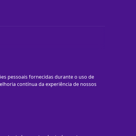
es pessoais fornecidas durante o uso de
elhoria contínua da experiência de nossos