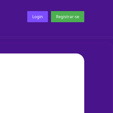
Login
Registrar-se