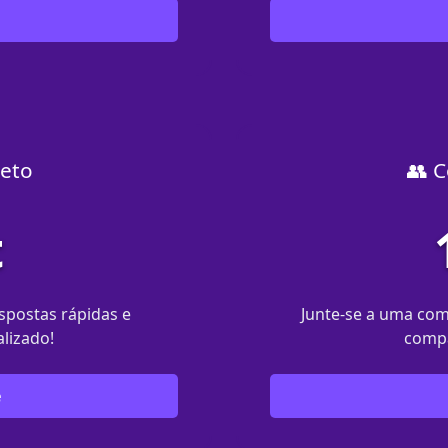
reto
👥 
t
espostas rápidas e
Junte-se a uma com
lizado!
compa
e