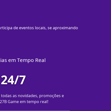
ticipa de eventos locais, se aproximando
cias em Tempo Real
24/7
e todas as novidades, promoções e
 27B Game em tempo real!