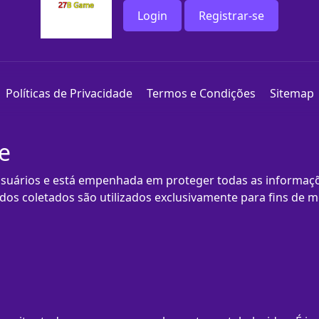
Login
Registrar-se
Políticas de Privacidade
Termos e Condições
Sitemap
de
 usuários e está empenhada em proteger todas as informaçõ
os coletados são utilizados exclusivamente para fins de m