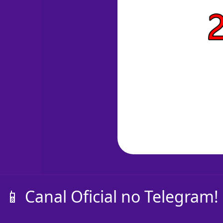
📱 Canal Oficial no Telegram!