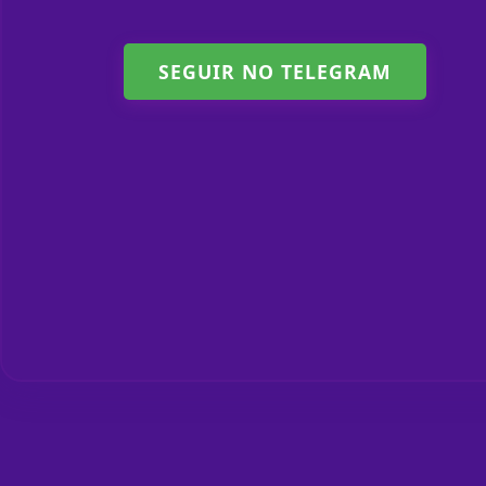
SEGUIR NO TELEGRAM