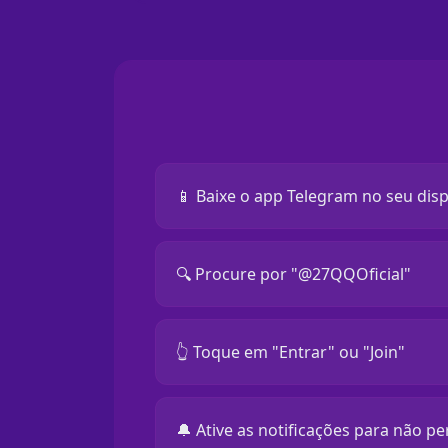
📱 Baixe o app Telegram no seu disp
🔍 Procure por "@27QQOficial"
👆 Toque em "Entrar" ou "Join"
🔔 Ative as notificações para não p