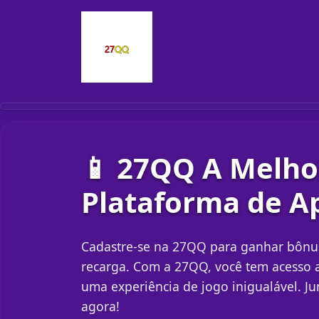
📱 27QQ A Melho
Plataforma de A
Cadastre-se na 27QQ para ganhar bônu
recarga. Com a 27QQ, você tem acesso a
uma experiência de jogo inigualável. J
agora!