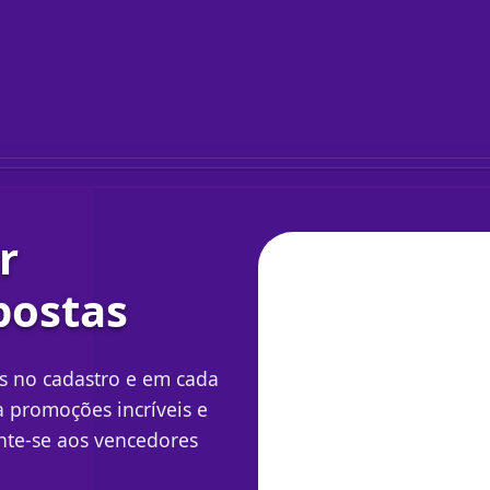
r
postas
s no cadastro e em cada
 promoções incríveis e
unte-se aos vencedores