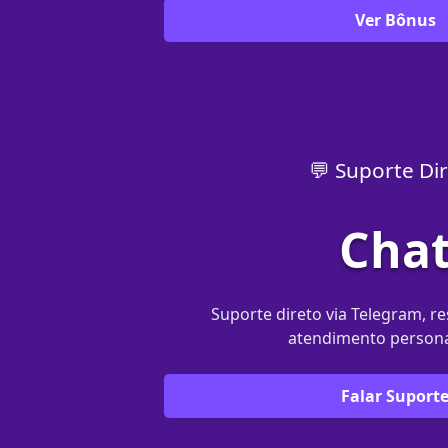
Ver Bônus
💬 Suporte Di
Cha
Suporte direto via Telegram, r
atendimento persona
Falar Suport