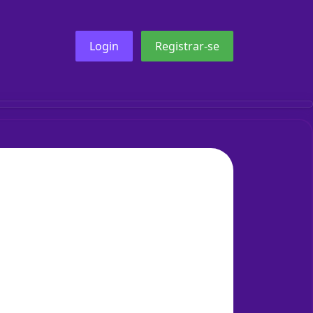
Login
Registrar-se