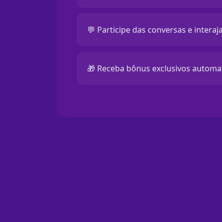
💬 Participe das conversas e interaj
🎁 Receba bônus exclusivos autom