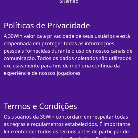
Sitemap
Políticas de Privacidade
A 30Win valoriza a privacidade de seus usuários e está
empenhada em proteger todas as informações
pessoais fornecidas durante o uso de nossos canais de
comunicação. Todos os dados coletados são utilizados
exclusivamente para fins de melhoria contínua da
experiência de nossos jogadores.
Termos e Condições
Os usuários da 30Win concordam em respeitar todas
as regras e regulamentos estabelecidos. É importante
ler e entender todos os termos antes de participar de