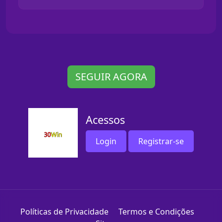
SEGUIR AGORA
Acessos
Login
Registrar-se
Políticas de Privacidade
Termos e Condições