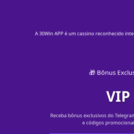
A 30Win APP é um cassino reconhecido inte
🎁 Bônus Exclu
VIP
Receba bônus exclusivos do Telegra
e códigos promocionai