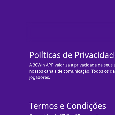
Políticas de Privacida
A 30Win APP valoriza a privacidade de seus
nossos canais de comunicação. Todos os dad
jogadores.
Termos e Condições