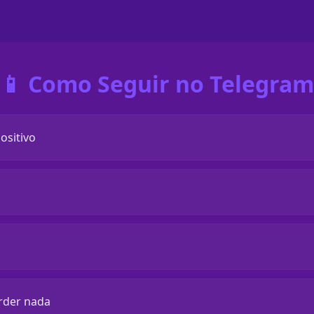
📱 Como Seguir no Telegram
ositivo
erder nada