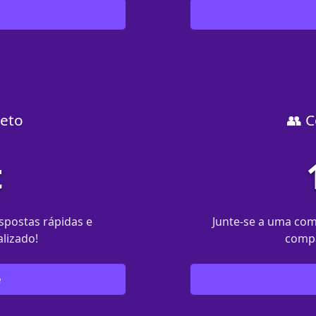
reto
👥 
t
espostas rápidas e
Junte-se a uma com
lizado!
compa
e