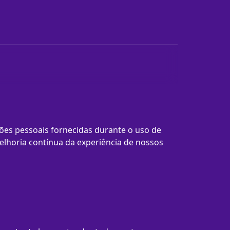
ões pessoais fornecidas durante o uso de
elhoria contínua da experiência de nossos