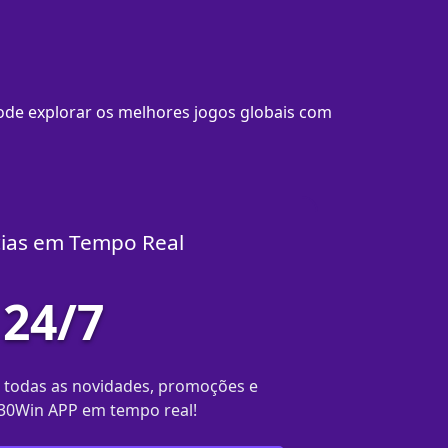
m
ode explorar os melhores jogos globais com
cias em Tempo Real
24/7
e todas as novidades, promoções e
30Win APP em tempo real!