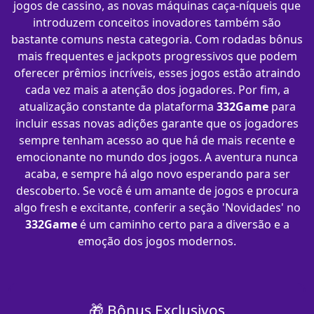
jogos de cassino, as novas máquinas caça-níqueis que
introduzem conceitos inovadores também são
bastante comuns nesta categoria. Com rodadas bônus
mais frequentes e jackpots progressivos que podem
oferecer prêmios incríveis, esses jogos estão atraindo
cada vez mais a atenção dos jogadores. Por fim, a
atualização constante da plataforma
332Game
para
incluir essas novas adições garante que os jogadores
sempre tenham acesso ao que há de mais recente e
emocionante no mundo dos jogos. A aventura nunca
acaba, e sempre há algo novo esperando para ser
descoberto. Se você é um amante de jogos e procura
algo fresh e excitante, conferir a seção 'Novidades' no
332Game
é um caminho certo para a diversão e a
emoção dos jogos modernos.
🎁 Bônus Exclusivos