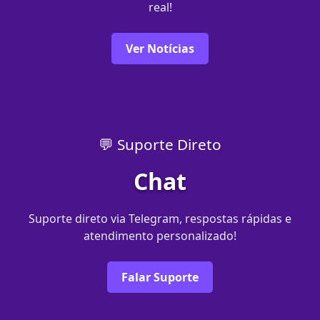
real!
Ver Notícias
💬 Suporte Direto
Chat
Suporte direto via Telegram, respostas rápidas e
atendimento personalizado!
Falar Suporte