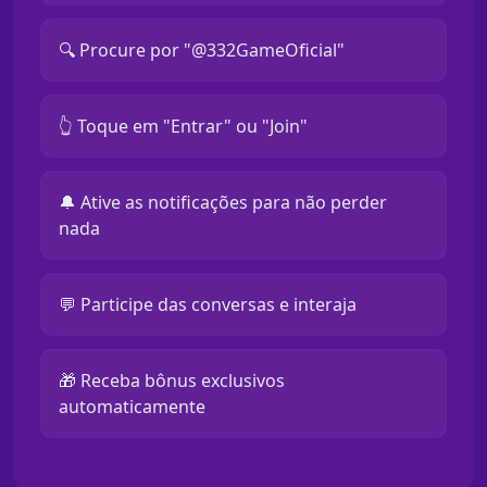
🔍 Procure por "@332GameOficial"
👆 Toque em "Entrar" ou "Join"
🔔 Ative as notificações para não perder
nada
💬 Participe das conversas e interaja
🎁 Receba bônus exclusivos
automaticamente