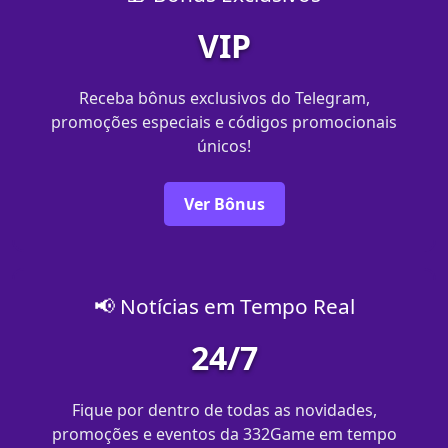
VIP
Receba bônus exclusivos do Telegram,
promoções especiais e códigos promocionais
únicos!
Ver Bônus
📢 Notícias em Tempo Real
24/7
Fique por dentro de todas as novidades,
promoções e eventos da 332Game em tempo