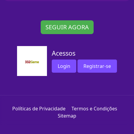
SEGUIR AGORA
Acessos
Login
Registrar-se
Políticas de Privacidade
Termos e Condições
Sitemap