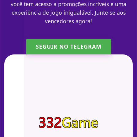
você tem acesso a promoções incríveis e uma
experiência de jogo inigualável. Junte-se aos
vencedores agora!
SEGUIR NO TELEGRAM