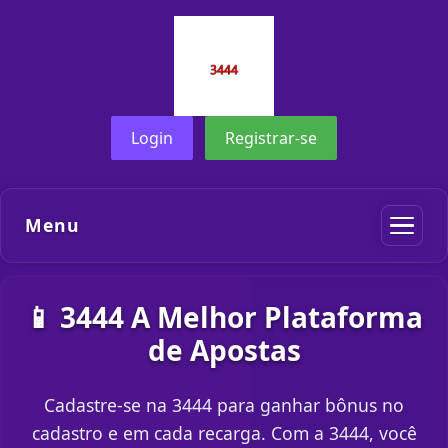
Login
Registrar-se
Menu
📱 3444 A Melhor Plataforma
de Apostas
Cadastre-se na 3444 para ganhar bônus no
cadastro e em cada recarga. Com a 3444, você