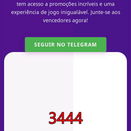
tem acesso a promoções incríveis e uma
experiência de jogo inigualável. Junte-se aos
vencedores agora!
SEGUIR NO TELEGRAM