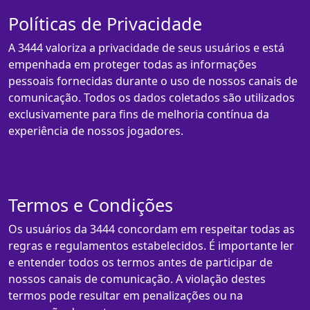
Políticas de Privacidade
A 3444 valoriza a privacidade de seus usuários e está
empenhada em proteger todas as informações
pessoais fornecidas durante o uso de nossos canais de
comunicação. Todos os dados coletados são utilizados
exclusivamente para fins de melhoria contínua da
experiência de nossos jogadores.
Termos e Condições
Os usuários da 3444 concordam em respeitar todas as
regras e regulamentos estabelecidos. É importante ler
e entender todos os termos antes de participar de
nossos canais de comunicação. A violação destes
termos pode resultar em penalizações ou na