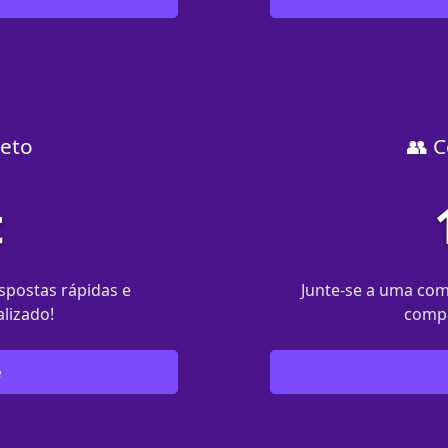
reto
👥 
t
espostas rápidas e
Junte-se a uma com
lizado!
compa
e