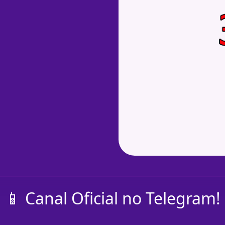
📱 Canal Oficial no Telegram!