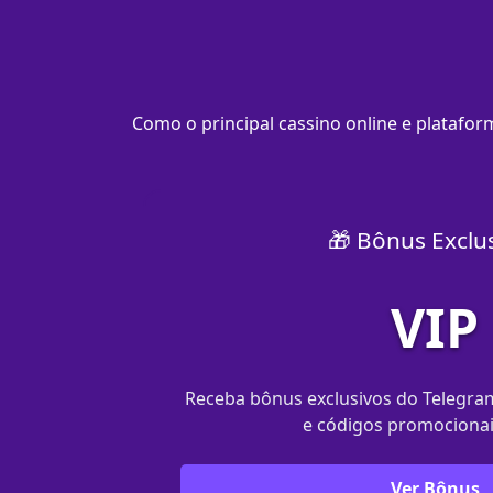
Como o principal cassino online e plataform
🎁 Bônus Exclu
VIP
Receba bônus exclusivos do Telegra
e códigos promocionai
Ver Bônus