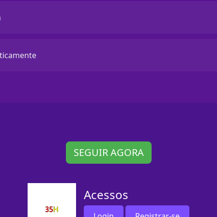
a
aticamente
SEGUIR AGORA
Acessos
Login
Registrar-se