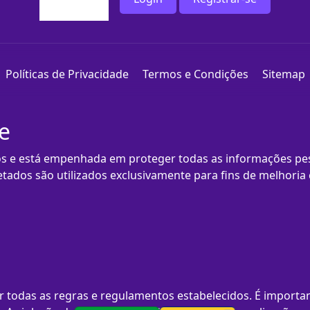
Políticas de Privacidade
Termos e Condições
Sitemap
de
ios e está empenhada em proteger todas as informações pe
tados são utilizados exclusivamente para fins de melhoria
todas as regras e regulamentos estabelecidos. É importan