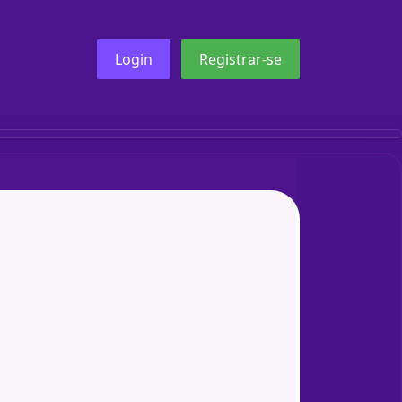
Login
Registrar-se