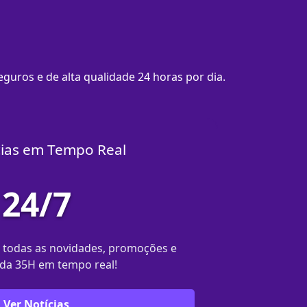
eguros e de alta qualidade 24 horas por dia.
cias em Tempo Real
24/7
e todas as novidades, promoções e
 da 35H em tempo real!
Ver Notícias