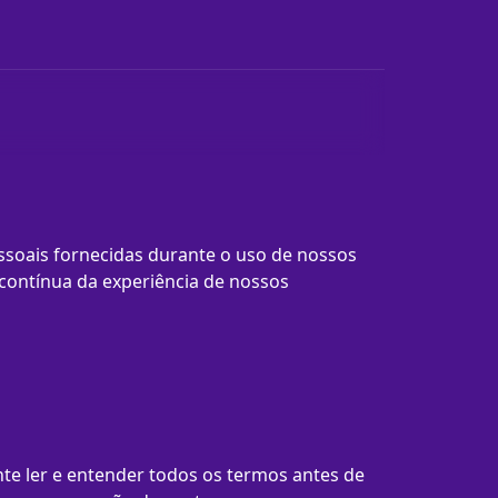
ssoais fornecidas durante o uso de nossos
 contínua da experiência de nossos
te ler e entender todos os termos antes de