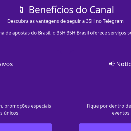
📱 Benefícios do Canal
Descubra as vantagens de seguir a 35H no Telegram
a de apostas do Brasil, o 35H 35H Brasil oferece serviços s
sivos
📢 Notí
m, promoções especiais
Fique por dentro d
s únicos!
eventos