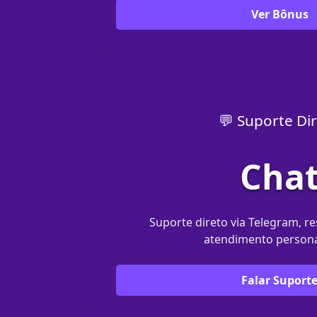
Ver Bônus
💬 Suporte Di
Cha
Suporte direto via Telegram, r
atendimento persona
Falar Suport