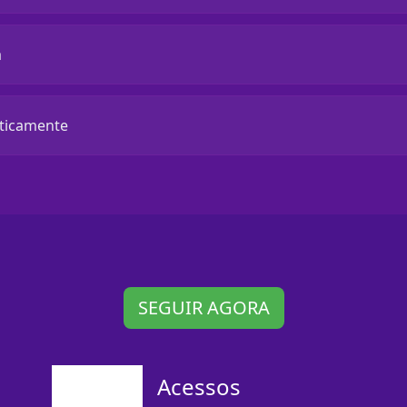
a
aticamente
SEGUIR AGORA
Acessos