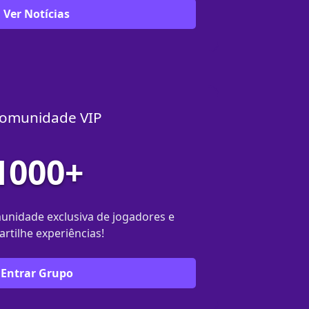
Ver Notícias
Comunidade VIP
1000+
unidade exclusiva de jogadores e
rtilhe experiências!
Entrar Grupo