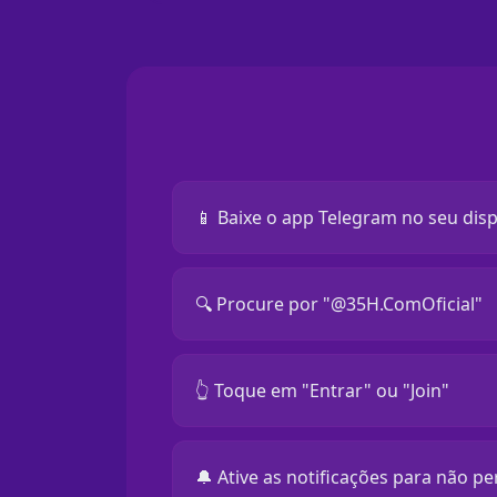
📱 Baixe o app Telegram no seu disp
🔍 Procure por "@35H.ComOficial"
👆 Toque em "Entrar" ou "Join"
🔔 Ative as notificações para não p