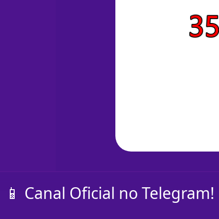
📱 Canal Oficial no Telegram!