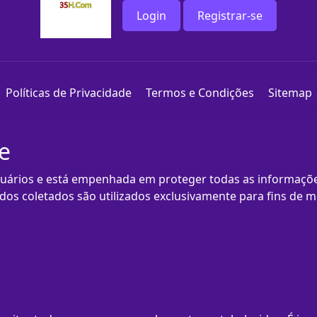
Login
Registrar-se
Políticas de Privacidade
Termos e Condições
Sitemap
de
usuários e está empenhada em proteger todas as informaçõe
os coletados são utilizados exclusivamente para fins de m