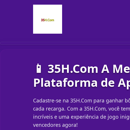
📱 35H.Com A Me
Plataforma de A
Cadastre-se na 35H.Com para ganhar b
cada recarga. Com a 35H.Com, você te
incríveis e uma experiência de jogo inig
vencedores agora!