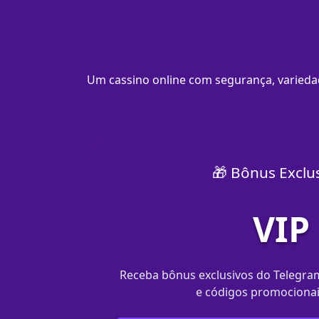
Um cassino online com segurança, variedad
🎁 Bônus Exclu
VIP
Receba bônus exclusivos do Telegra
e códigos promocionai