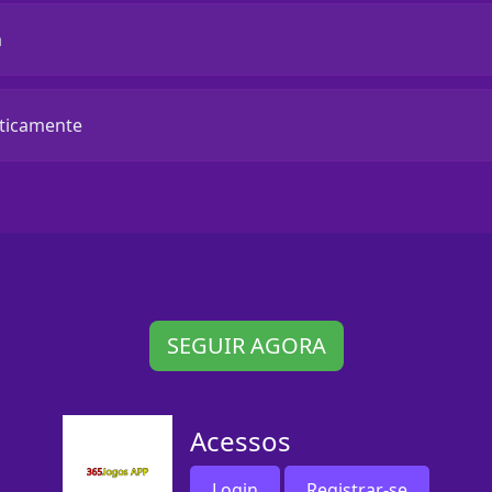
a
aticamente
SEGUIR AGORA
Acessos
Login
Registrar-se