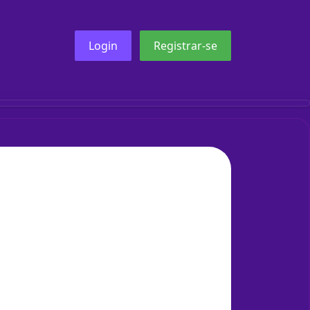
Login
Registrar-se