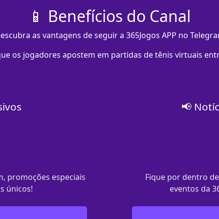
📱 Benefícios do Canal
escubra as vantagens de seguir a 365Jogos APP no Telegr
 que os jogadores apostem em partidas de tênis virtuais en
sivos
📢 Notí
m, promoções especiais
Fique por dentro d
s únicos!
eventos da 3