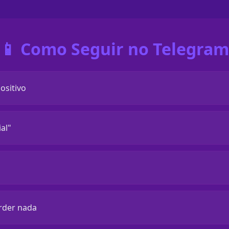
📱 Como Seguir no Telegram
ositivo
al"
erder nada