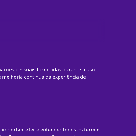
mações pessoais fornecidas durante o uso
e melhoria contínua da experiência de
 importante ler e entender todos os termos