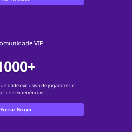
Comunidade VIP
1000+
unidade exclusiva de jogadores e
rtilhe experiências!
Entrar Grupo