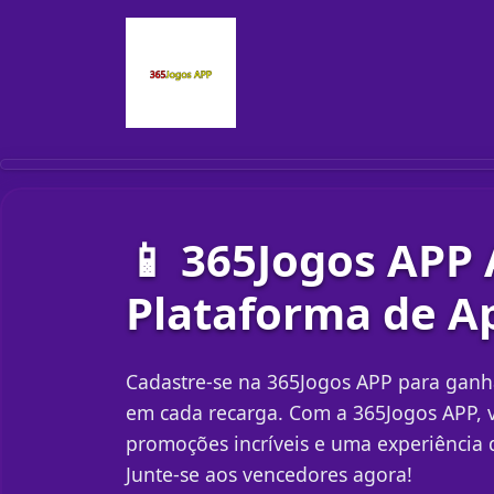
📱 365Jogos APP
Plataforma de A
Cadastre-se na 365Jogos APP para ganh
em cada recarga. Com a 365Jogos APP, 
promoções incríveis e uma experiência d
Junte-se aos vencedores agora!