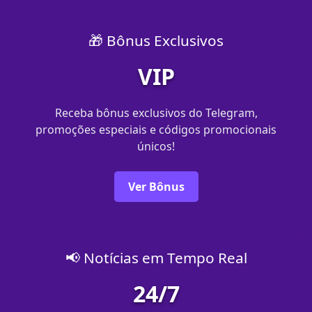
🎁 Bônus Exclusivos
VIP
Receba bônus exclusivos do Telegram,
promoções especiais e códigos promocionais
únicos!
Ver Bônus
📢 Notícias em Tempo Real
24/7