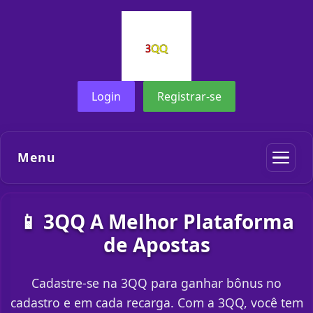
Login
Registrar-se
Menu
📱 3QQ A Melhor Plataforma
de Apostas
Cadastre-se na 3QQ para ganhar bônus no
cadastro e em cada recarga. Com a 3QQ, você tem