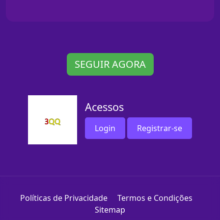
SEGUIR AGORA
Acessos
Login
Registrar-se
Políticas de Privacidade
Termos e Condições
Sitemap