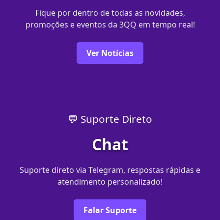
Fique por dentro de todas as novidades,
promoções e eventos da 3QQ em tempo real!
Ver Notícias
💬 Suporte Direto
Chat
Suporte direto via Telegram, respostas rápidas e
atendimento personalizado!
Falar Suporte