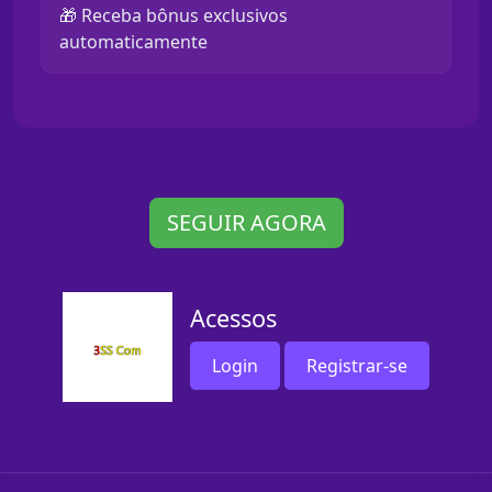
🎁 Receba bônus exclusivos
automaticamente
SEGUIR AGORA
Acessos
Login
Registrar-se