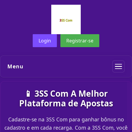
Login
Registrar-se
Menu
📱 3SS Com A Melhor
Plataforma de Apostas
Cadastre-se na 3SS Com para ganhar bônus no
cadastro e em cada recarga. Com a 3SS Com, você