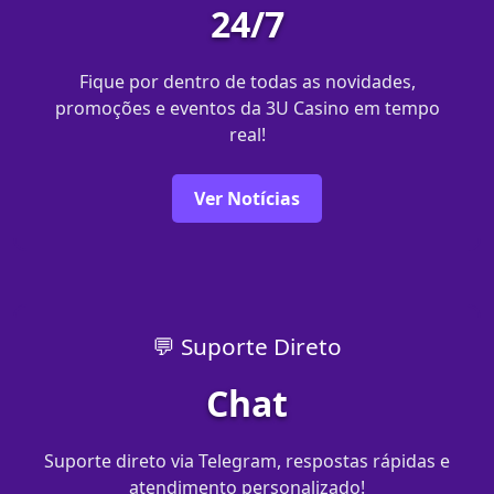
24/7
Fique por dentro de todas as novidades,
promoções e eventos da 3U Casino em tempo
real!
Ver Notícias
💬 Suporte Direto
Chat
Suporte direto via Telegram, respostas rápidas e
atendimento personalizado!