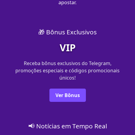
apostar.
🎁 Bônus Exclusivos
VIP
Receba bônus exclusivos do Telegram,
promoções especiais e códigos promocionais
únicos!
Ver Bônus
📢 Notícias em Tempo Real