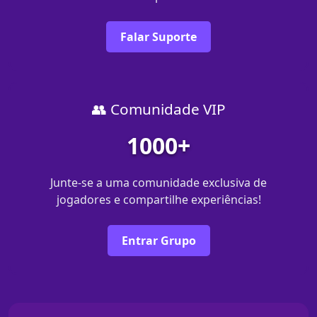
Falar Suporte
👥 Comunidade VIP
1000+
Junte-se a uma comunidade exclusiva de
jogadores e compartilhe experiências!
Entrar Grupo