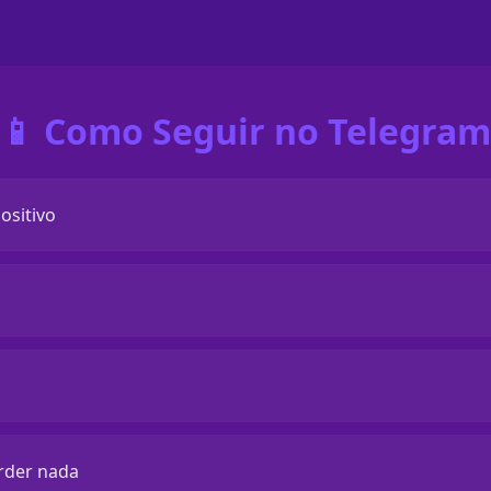
📱 Como Seguir no Telegram
ositivo
erder nada