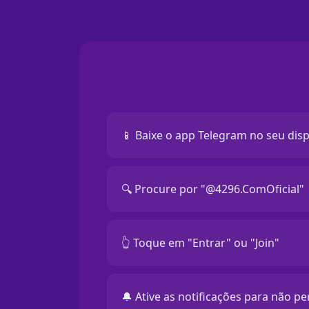
📱 Baixe o app Telegram no seu disp
🔍 Procure por "@4296.ComOficial"
👆 Toque em "Entrar" ou "Join"
🔔 Ative as notificações para não p