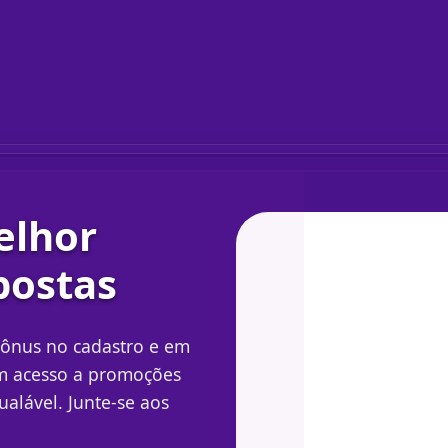
elhor
postas
bônus no cadastro e em
em acesso a promoções
ualável. Junte-se aos