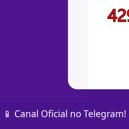
📱 Canal Oficial no Telegram!