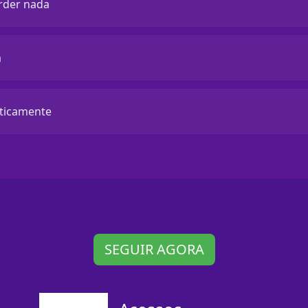
erder nada
a
aticamente
SEGUIR AGORA