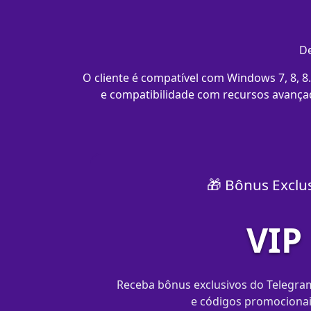
De
O cliente é compatível com Windows 7, 8, 
e compatibilidade com recursos avança
🎁 Bônus Exclu
VIP
Receba bônus exclusivos do Telegra
e códigos promocionai