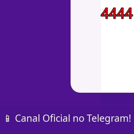
📱 Canal Oficial no Telegram!