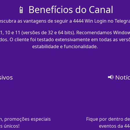
📱 Benefícios do Canal
scubra as vantagens de seguir a 4444 Win Login no Teleg
8.1, 10 e 11 (versões de 32 e 64 bits). Recomendamos Wind
dos. O cliente foi testado extensivamente em todas as ver
estabilidade e funcionalidade.
sivos
📢 Notí
m, promoções especiais
Fique por dentro d
s únicos!
eventos da 44