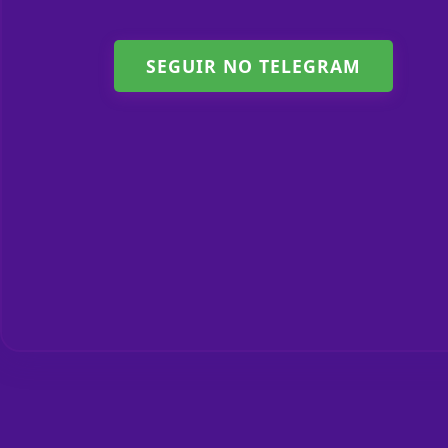
SEGUIR NO TELEGRAM