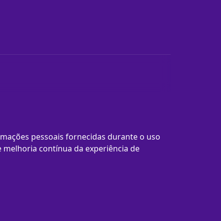
ormações pessoais fornecidas durante o uso
e melhoria contínua da experiência de