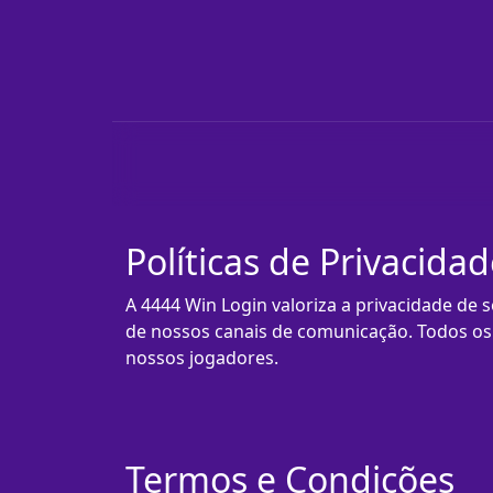
Políticas de Privacida
A 4444 Win Login valoriza a privacidade de
de nossos canais de comunicação. Todos os 
nossos jogadores.
Termos e Condições