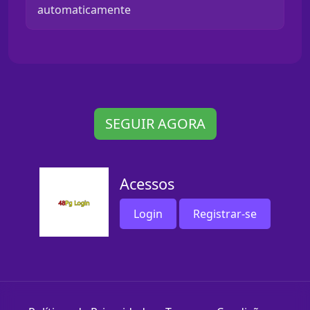
automaticamente
SEGUIR AGORA
Acessos
Login
Registrar-se