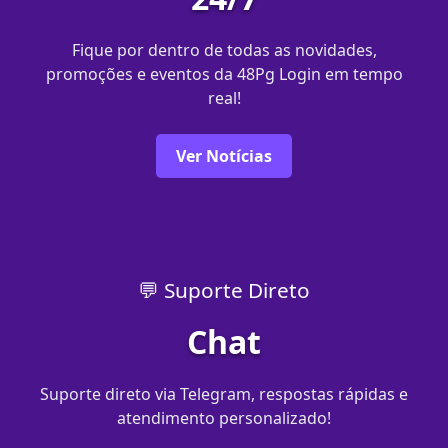
Fique por dentro de todas as novidades,
promoções e eventos da 48Pg Login em tempo
real!
Ver Notícias
💬 Suporte Direto
Chat
Suporte direto via Telegram, respostas rápidas e
atendimento personalizado!