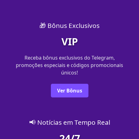
🎁 Bônus Exclusivos
VIP
Receba bônus exclusivos do Telegram,
promoções especiais e códigos promocionais
únicos!
Ver Bônus
📢 Notícias em Tempo Real
24/7