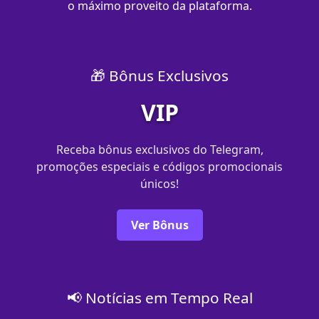
o máximo proveito da plataforma.
🎁 Bônus Exclusivos
VIP
Receba bônus exclusivos do Telegram,
promoções especiais e códigos promocionais
únicos!
Ver Bônus
📢 Notícias em Tempo Real