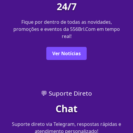
24/7
Fique por dentro de todas as novidades,
promoções e eventos da 556Brl.Com em tempo
real!
Ver Notícias
💬 Suporte Direto
Chat
Suporte direto via Telegram, respostas rápidas e
atendimento personalizado!