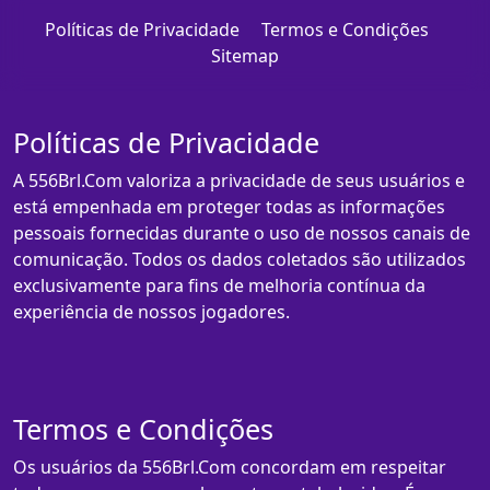
Políticas de Privacidade
Termos e Condições
Sitemap
Políticas de Privacidade
A 556Brl.Com valoriza a privacidade de seus usuários e
está empenhada em proteger todas as informações
pessoais fornecidas durante o uso de nossos canais de
comunicação. Todos os dados coletados são utilizados
exclusivamente para fins de melhoria contínua da
experiência de nossos jogadores.
Termos e Condições
Os usuários da 556Brl.Com concordam em respeitar