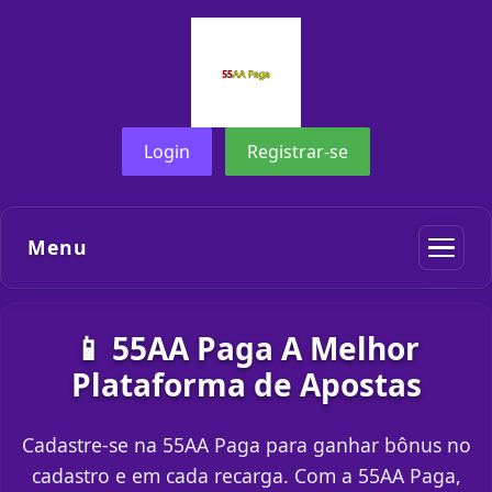
Login
Registrar-se
Menu
📱 55AA Paga A Melhor
Plataforma de Apostas
Cadastre-se na 55AA Paga para ganhar bônus no
cadastro e em cada recarga. Com a 55AA Paga,