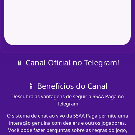
📱 Canal Oficial no Telegram!
📱 Benefícios do Canal
Descubra as vantagens de seguir a 55AA Paga no
Telegram
O sistema de chat ao vivo da 55AA Paga permite uma
interação genuína com dealers e outros jogadores.
Você pode fazer perguntas sobre as regras do jogo,