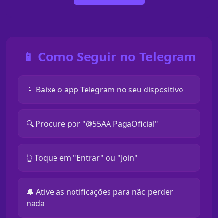
📱 Como Seguir no Telegram
📱 Baixe o app Telegram no seu dispositivo
🔍 Procure por "@55AA PagaOficial"
👆 Toque em "Entrar" ou "Join"
🔔 Ative as notificações para não perder
nada