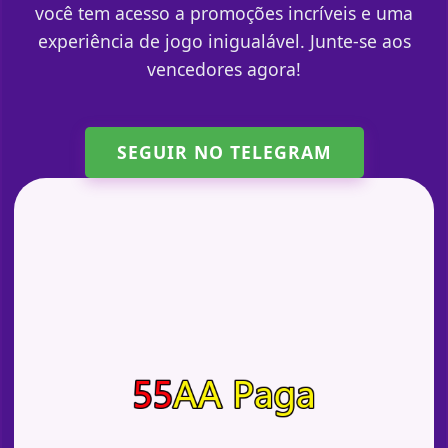
você tem acesso a promoções incríveis e uma
experiência de jogo inigualável. Junte-se aos
vencedores agora!
SEGUIR NO TELEGRAM