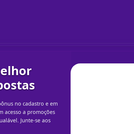
elhor
postas
bônus no cadastro e em
em acesso a promoções
ualável. Junte-se aos