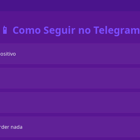
📱 Como Seguir no Telegram
ositivo
erder nada