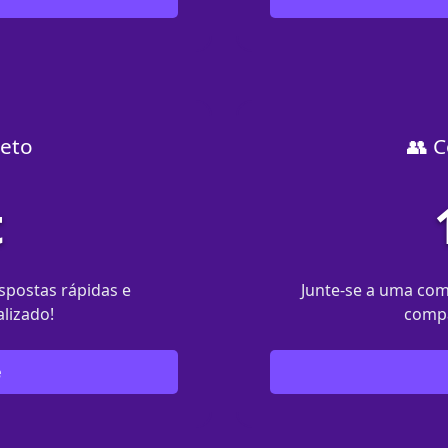
reto
👥 
t
espostas rápidas e
Junte-se a uma com
lizado!
compa
e