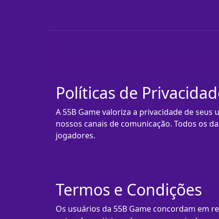
Políticas de Privacida
A 55B Game valoriza a privacidade de seus
nossos canais de comunicação. Todos os dad
jogadores.
Termos e Condições
Os usuários da 55B Game concordam em resp