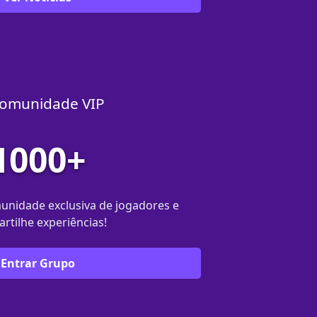
Comunidade VIP
1000+
unidade exclusiva de jogadores e
rtilhe experiências!
Entrar Grupo