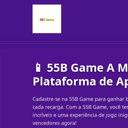
📱 55B Game A M
Plataforma de A
Cadastre-se na 55B Game para ganhar 
cada recarga. Com a 55B Game, você t
incríveis e uma experiência de jogo inig
vencedores agora!