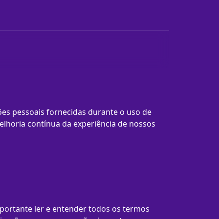
es pessoais fornecidas durante o uso de
elhoria contínua da experiência de nossos
portante ler e entender todos os termos