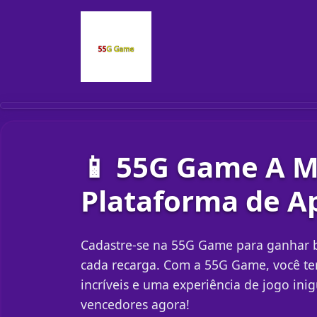
📱 55G Game A M
Plataforma de A
Cadastre-se na 55G Game para ganhar 
cada recarga. Com a 55G Game, você t
incríveis e uma experiência de jogo inig
vencedores agora!