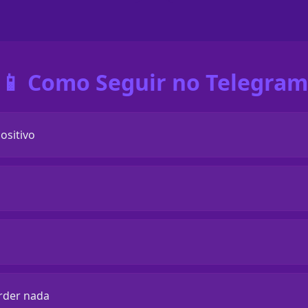
📱 Como Seguir no Telegram
ositivo
erder nada