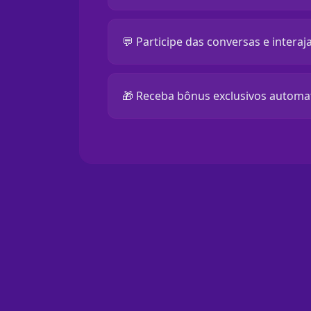
💬 Participe das conversas e interaj
🎁 Receba bônus exclusivos autom