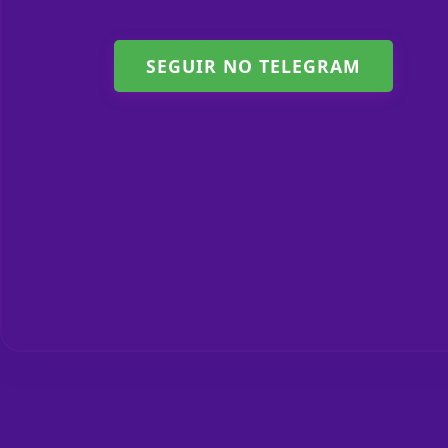
SEGUIR NO TELEGRAM