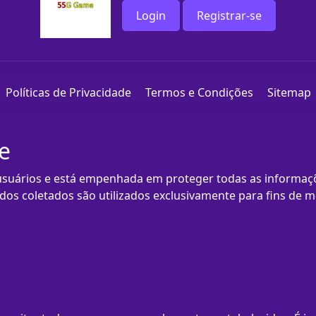
Login
Registrar-se
Políticas de Privacidade
Termos e Condições
Sitemap
de
 usuários e está empenhada em proteger todas as informaç
os coletados são utilizados exclusivamente para fins de m