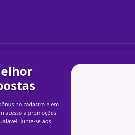
elhor
postas
bônus no cadastro e em
em acesso a promoções
ualável. Junte-se aos