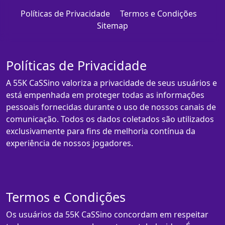
Políticas de Privacidade
Termos e Condições
Sitemap
Políticas de Privacidade
A 55K CaSSino valoriza a privacidade de seus usuários e
está empenhada em proteger todas as informações
pessoais fornecidas durante o uso de nossos canais de
comunicação. Todos os dados coletados são utilizados
exclusivamente para fins de melhoria contínua da
experiência de nossos jogadores.
Termos e Condições
Os usuários da 55K CaSSino concordam em respeitar