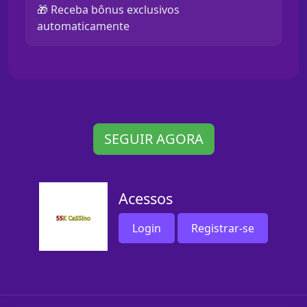
🎁 Receba bônus exclusivos
automaticamente
SEGUIR AGORA
Acessos
Login
Registrar-se