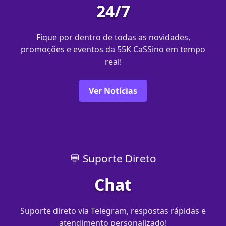
24/7
Fique por dentro de todas as novidades,
promoções e eventos da 55K CaSSino em tempo
real!
Ver Notícias
💬 Suporte Direto
Chat
Suporte direto via Telegram, respostas rápidas e
atendimento personalizado!