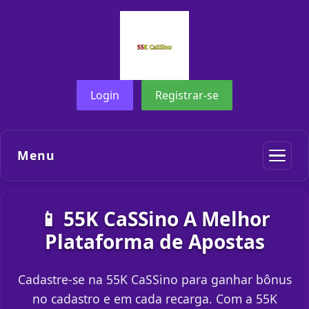
Login
Registrar-se
Menu
📱 55K CaSSino A Melhor
Plataforma de Apostas
Cadastre-se na 55K CaSSino para ganhar bônus
no cadastro e em cada recarga. Com a 55K