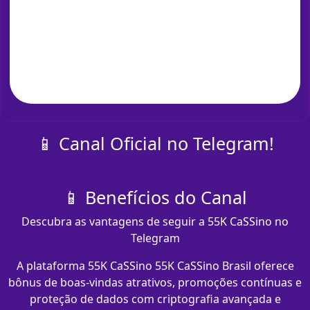
📱 Canal Oficial no Telegram!
📱 Benefícios do Canal
Descubra as vantagens de seguir a 55K CaSSino no
Telegram
A plataforma 55K CaSSino 55K CaSSino Brasil oferece
bônus de boas-vindas atrativos, promoções contínuas e
proteção de dados com criptografia avançada e