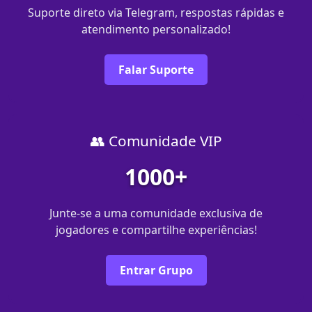
Suporte direto via Telegram, respostas rápidas e
atendimento personalizado!
Falar Suporte
👥 Comunidade VIP
1000+
Junte-se a uma comunidade exclusiva de
jogadores e compartilhe experiências!
Entrar Grupo