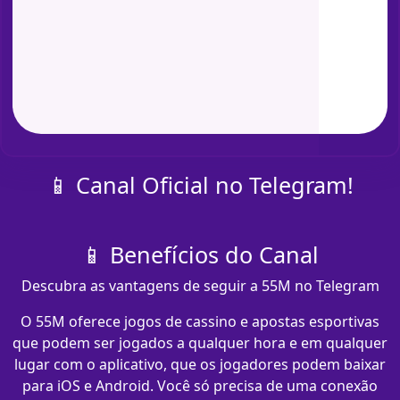
📱 Canal Oficial no Telegram!
📱 Benefícios do Canal
Descubra as vantagens de seguir a 55M no Telegram
O 55M oferece jogos de cassino e apostas esportivas
que podem ser jogados a qualquer hora e em qualquer
lugar com o aplicativo, que os jogadores podem baixar
para iOS e Android. Você só precisa de uma conexão