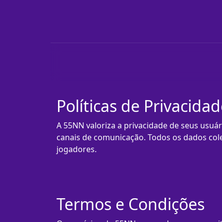
Políticas de Privacida
A 55NN valoriza a privacidade de seus usu
canais de comunicação. Todos os dados cole
jogadores.
Termos e Condições