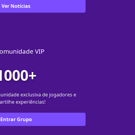
Ver Notícias
Comunidade VIP
1000+
unidade exclusiva de jogadores e
rtilhe experiências!
Entrar Grupo