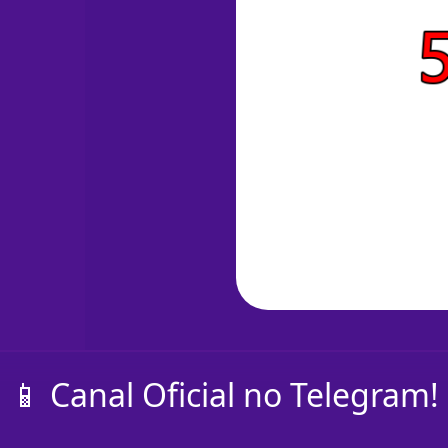
📱 Canal Oficial no Telegram!