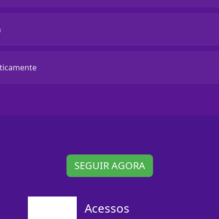
a
aticamente
SEGUIR AGORA
Acessos