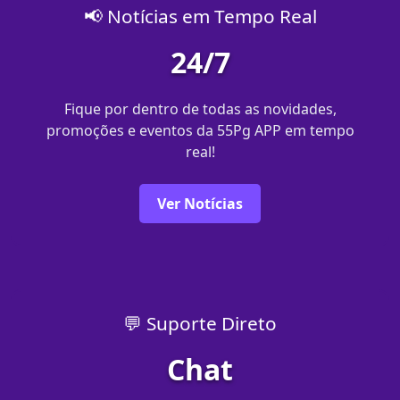
📢 Notícias em Tempo Real
24/7
Fique por dentro de todas as novidades,
promoções e eventos da 55Pg APP em tempo
real!
Ver Notícias
💬 Suporte Direto
Chat