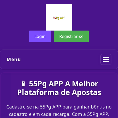
Login
Registrar-se
Menu
📱 55Pg APP A Melhor
Plataforma de Apostas
Cadastre-se na 55Pg APP para ganhar bônus no
cadastro e em cada recarga. Com a 55Pg APP,