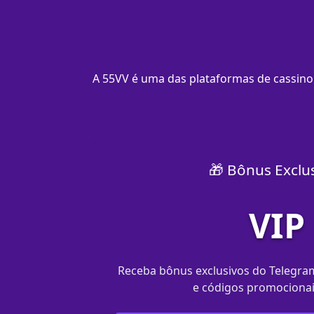
A 55VV é uma das plataformas de cassino 
🎁 Bônus Exclu
VIP
Receba bônus exclusivos do Telegra
e códigos promocionai