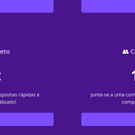
reto
👥 
t
espostas rápidas e
Junte-se a uma com
lizado!
compa
e