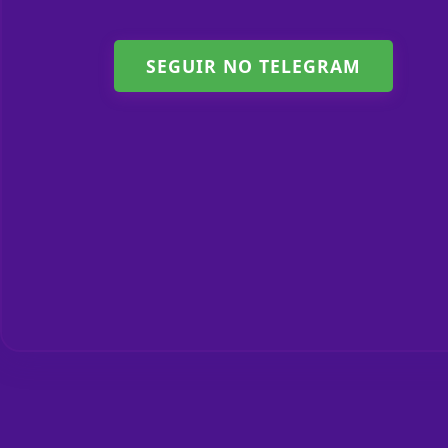
SEGUIR NO TELEGRAM