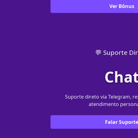
Ver Bônus
💬 Suporte Di
Cha
Suporte direto via Telegram, r
atendimento persona
Falar Suport