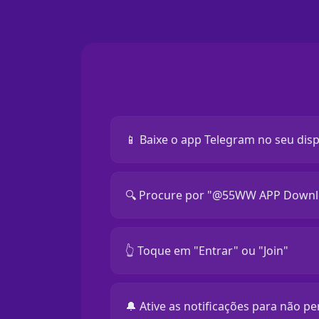
📱 Baixe o app Telegram no seu disp
🔍 Procure por "@55WW APP Downlo
👆 Toque em "Entrar" ou "Join"
🔔 Ative as notificações para não p