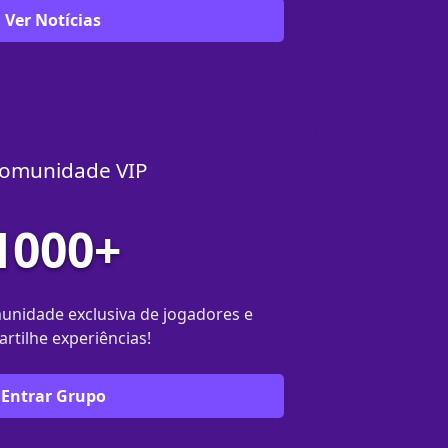
Ver Notícias
Comunidade VIP
1000+
unidade exclusiva de jogadores e
rtilhe experiências!
Entrar Grupo