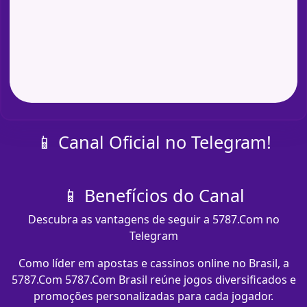
📱 Canal Oficial no Telegram!
📱 Benefícios do Canal
Descubra as vantagens de seguir a 5787.Com no
Telegram
Como líder em apostas e cassinos online no Brasil, a
5787.Com 5787.Com Brasil reúne jogos diversificados e
promoções personalizadas para cada jogador.