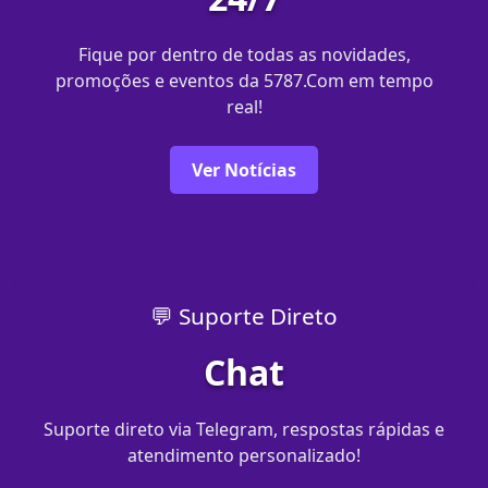
Fique por dentro de todas as novidades,
promoções e eventos da 5787.Com em tempo
real!
Ver Notícias
💬 Suporte Direto
Chat
Suporte direto via Telegram, respostas rápidas e
atendimento personalizado!