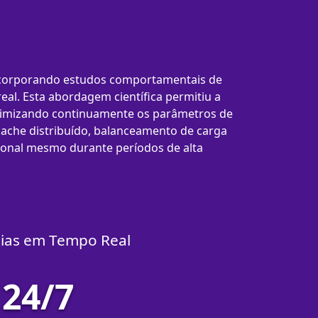
incorporando estudos comportamentais de
al. Esta abordagem científica permitiu a
otimizando continuamente os parâmetros de
cache distribuído, balanceamento de carga
ional mesmo durante períodos de alta
cias em Tempo Real
24/7