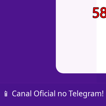
📱 Canal Oficial no Telegram!