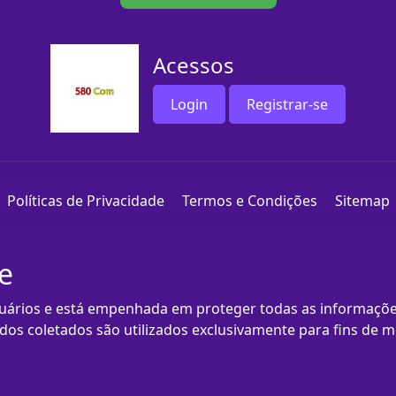
Acessos
Login
Registrar-se
Políticas de Privacidade
Termos e Condições
Sitemap
de
suários e está empenhada em proteger todas as informaçõe
os coletados são utilizados exclusivamente para fins de m