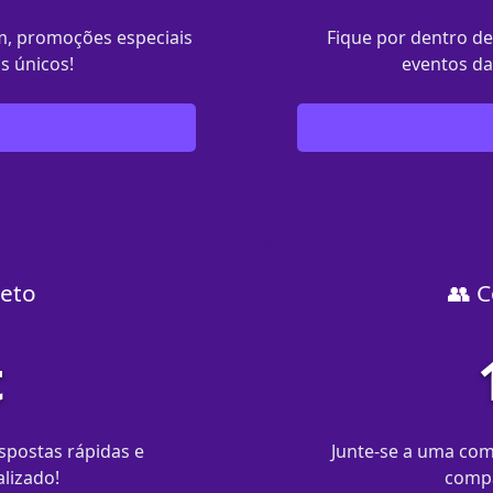
m, promoções especiais
Fique por dentro d
s únicos!
eventos da
reto
👥 
t
espostas rápidas e
Junte-se a uma com
lizado!
compa