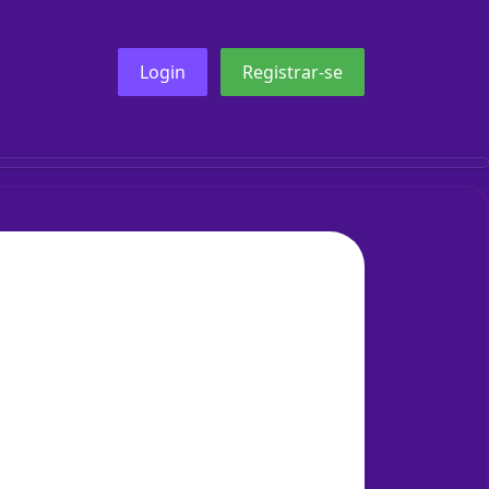
Login
Registrar-se