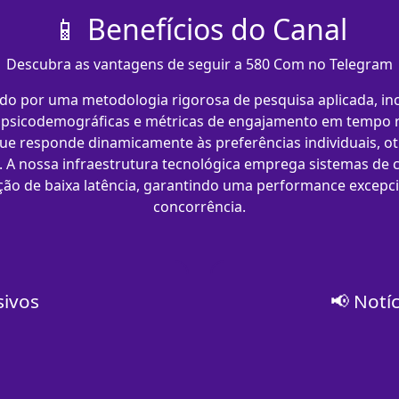
📱 Benefícios do Canal
Descubra as vantagens de seguir a 580 Com no Telegram
do por uma metodologia rigorosa de pesquisa aplicada, 
s psicodemográficas e métricas de engajamento em tempo re
e responde dinamicamente às preferências individuais, 
o. A nossa infraestrutura tecnológica emprega sistemas de 
ação de baixa latência, garantindo uma performance excepc
concorrência.
sivos
📢 Notí