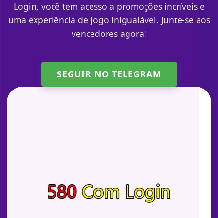
Login, você tem acesso a promoções incríveis e
uma experiência de jogo inigualável. Junte-se aos
vencedores agora!
SEGUIR NO TELEGRAM