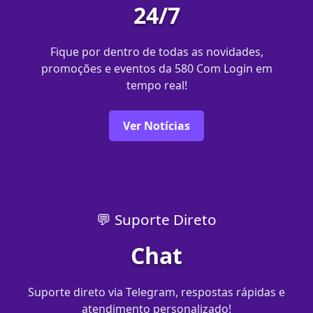
24/7
Fique por dentro de todas as novidades,
promoções e eventos da 580 Com Login em
tempo real!
Ver Notícias
💬 Suporte Direto
Chat
Suporte direto via Telegram, respostas rápidas e
atendimento personalizado!