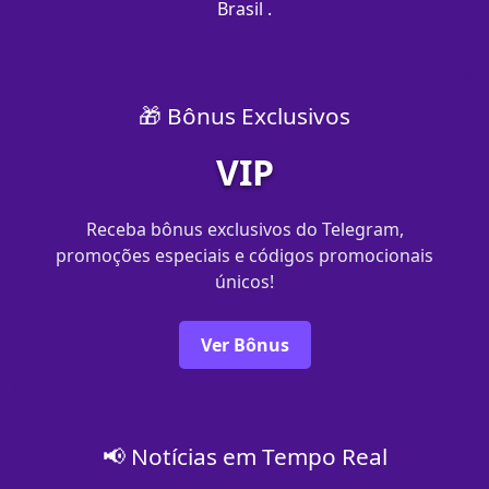
Brasil .
🎁 Bônus Exclusivos
VIP
Receba bônus exclusivos do Telegram,
promoções especiais e códigos promocionais
únicos!
Ver Bônus
📢 Notícias em Tempo Real