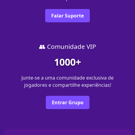
Falar Suporte
👥 Comunidade VIP
1000+
Junte-se a uma comunidade exclusiva de
jogadores e compartilhe experiências!
Entrar Grupo