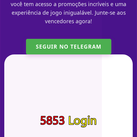
você tem acesso a promoções incríveis e uma
experiência de jogo inigualável. Junte-se aos
vencedores agora!
SEGUIR NO TELEGRAM