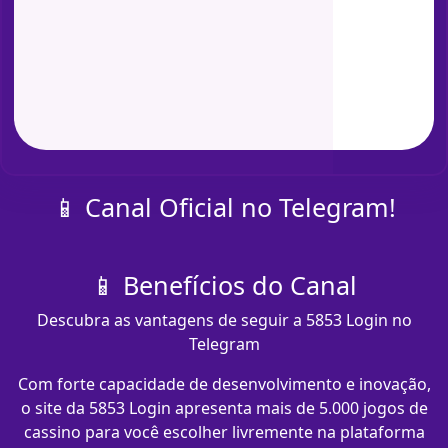
📱 Canal Oficial no Telegram!
📱 Benefícios do Canal
Descubra as vantagens de seguir a 5853 Login no
Telegram
Com forte capacidade de desenvolvimento e inovação,
o site da 5853 Login apresenta mais de 5.000 jogos de
cassino para você escolher livremente na plataforma