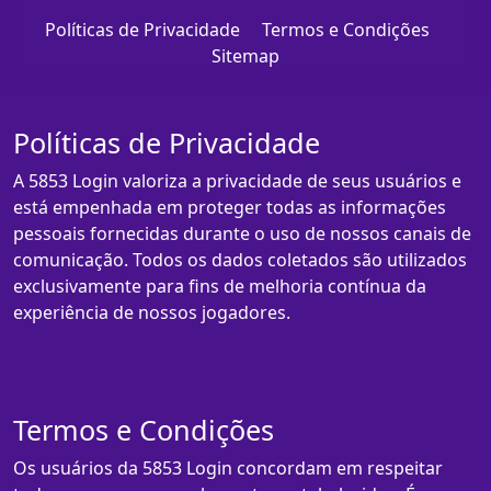
Políticas de Privacidade
Termos e Condições
Sitemap
Políticas de Privacidade
A 5853 Login valoriza a privacidade de seus usuários e
está empenhada em proteger todas as informações
pessoais fornecidas durante o uso de nossos canais de
comunicação. Todos os dados coletados são utilizados
exclusivamente para fins de melhoria contínua da
experiência de nossos jogadores.
Termos e Condições
Os usuários da 5853 Login concordam em respeitar