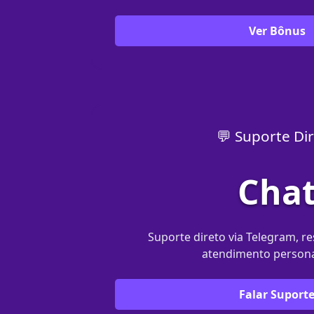
Ver Bônus
💬 Suporte Di
Cha
Suporte direto via Telegram, r
atendimento persona
Falar Suport