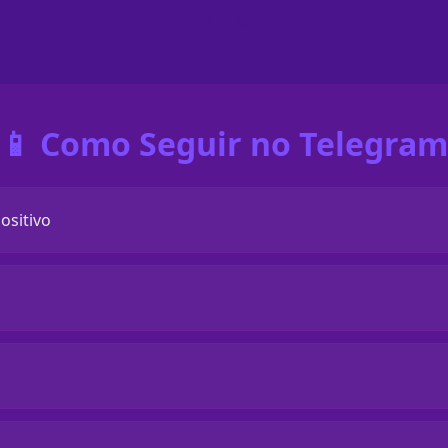
📱 Como Seguir no Telegram
ositivo