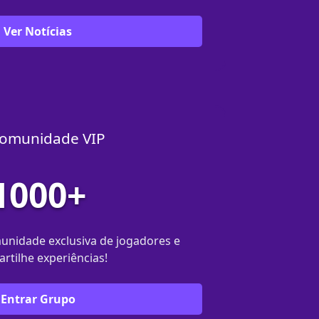
Ver Notícias
Comunidade VIP
1000+
unidade exclusiva de jogadores e
rtilhe experiências!
Entrar Grupo