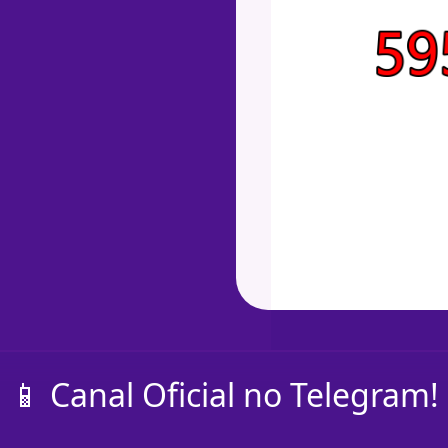
📱 Canal Oficial no Telegram!