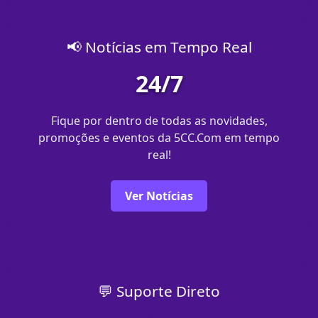
📢 Notícias em Tempo Real
24/7
Fique por dentro de todas as novidades,
promoções e eventos da 5CC.Com em tempo
real!
Ver Notícias
💬 Suporte Direto