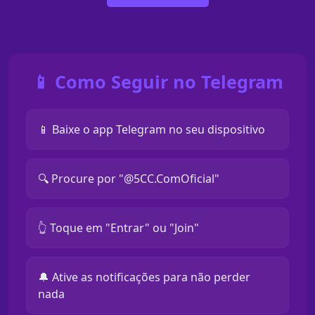
📱 Como Seguir no Telegram
📱 Baixe o app Telegram no seu dispositivo
🔍 Procure por "@5CC.ComOficial"
👆 Toque em "Entrar" ou "Join"
🔔 Ative as notificações para não perder
nada