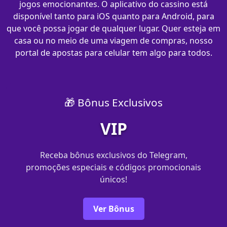
jogos emocionantes. O aplicativo do cassino está
disponível tanto para iOS quanto para Android, para
que você possa jogar de qualquer lugar. Quer esteja em
casa ou no meio de uma viagem de compras, nosso
portal de apostas para celular tem algo para todos.
🎁 Bônus Exclusivos
VIP
Receba bônus exclusivos do Telegram,
promoções especiais e códigos promocionais
únicos!
Ver Bônus