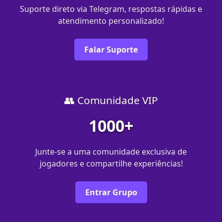
Suporte direto via Telegram, respostas rápidas e
atendimento personalizado!
Falar Suporte
👥 Comunidade VIP
1000+
Junte-se a uma comunidade exclusiva de
jogadores e compartilhe experiências!
Entrar Grupo