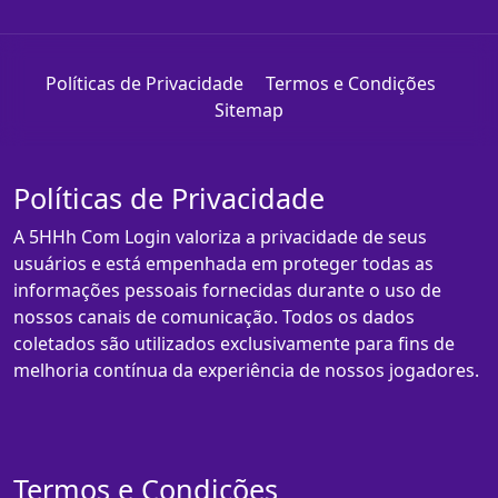
Políticas de Privacidade
Termos e Condições
Sitemap
Políticas de Privacidade
A 5HHh Com Login valoriza a privacidade de seus
usuários e está empenhada em proteger todas as
informações pessoais fornecidas durante o uso de
nossos canais de comunicação. Todos os dados
coletados são utilizados exclusivamente para fins de
melhoria contínua da experiência de nossos jogadores.
Termos e Condições