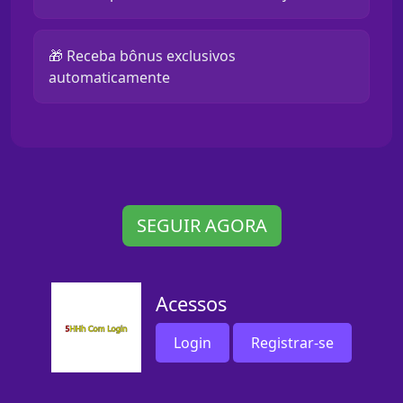
🎁 Receba bônus exclusivos
automaticamente
SEGUIR AGORA
Acessos
Login
Registrar-se