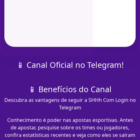
📱 Canal Oficial no Telegram!
📱 Benefícios do Canal
Descubra as vantagens de seguir a 5HHh Com Login no
Telegram
Conhecimento é poder nas apostas esportivas. Antes
de apostar, pesquise sobre os times ou jogadores,
confira estatísticas recentes e veja como eles se saíram